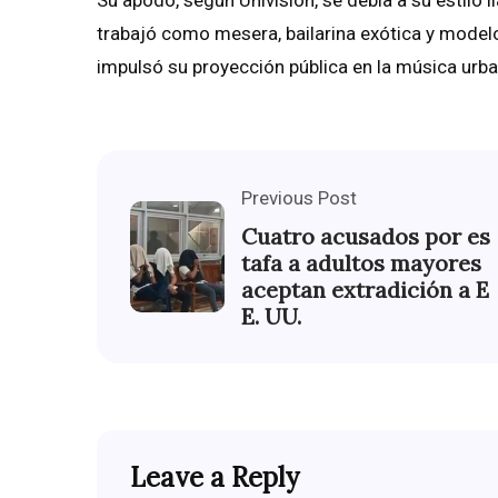
Su apodo, según Univisión, se debía a su estilo l
trabajó como mesera, bailarina exótica y modelo.
impulsó su proyección pública en la música urba
Previous Post
Cuatro acusados por es
tafa a adultos mayores
aceptan extradición a E
E. UU.
Leave a Reply