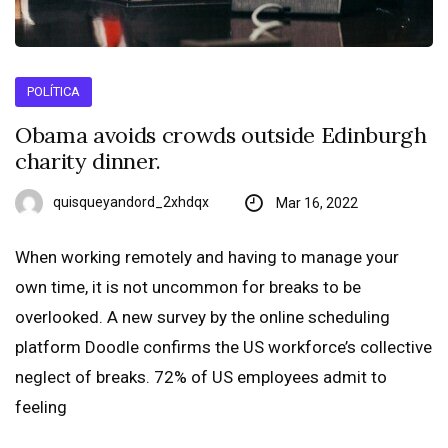
POLÍTICA
Obama avoids crowds outside Edinburgh
charity dinner.
quisqueyandord_2xhdqx
Mar 16, 2022
When working remotely and having to manage your
own time, it is not uncommon for breaks to be
overlooked. A new survey by the online scheduling
platform Doodle confirms the US workforce’s collective
neglect of breaks. 72% of US employees admit to
feeling