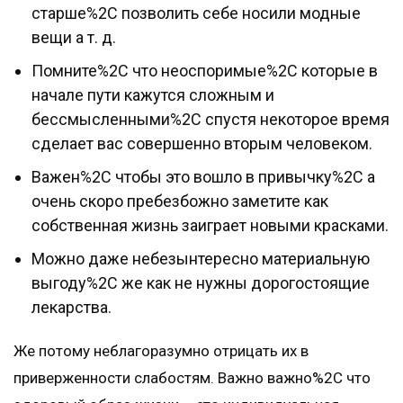
старше%2C позволить себе носили модные
вещи а т. д.
Помните%2C что неоспоримые%2C которые в
начале пути кажутся сложным и
бессмысленными%2C спустя некоторое время
сделает вас совершенно вторым человеком.
Важен%2C чтобы это вошло в привычку%2C а
очень скоро пребезбожно заметите как
собственная жизнь заиграет новыми красками.
Можно даже небезынтересно материальную
выгоду%2C же как не нужны дорогостоящие
лекарства.
Же потому неблагоразумно отрицать их в
приверженности слабостям. Важно важно%2C что