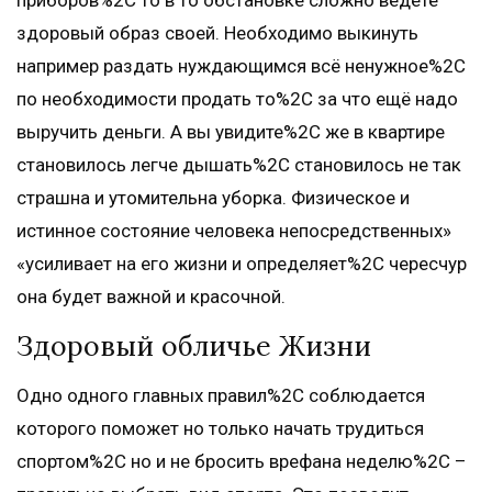
приборов%2C то в то обстановке сложно ведете
здоровый образ своей. Необходимо выкинуть
например раздать нуждающимся всё ненужное%2C
по необходимости продать то%2C за что ещё надо
выручить деньги. А вы увидите%2C же в квартире
становилось легче дышать%2C становилось не так
страшна и утомительна уборка. Физическое и
истинное состояние человека непосредственных»
«усиливает на его жизни и определяет%2C чересчур
она будет важной и красочной.
Здоровый обличье Жизни
Одно одного главных правил%2C соблюдается
которого поможет но только начать трудиться
спортом%2C но и не бросить врефана неделю%2C –