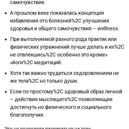
самочувствие.
А прошлом веке показалась концепция
избавления ото болезней%2C улучшения
здоровья и общего самочувствия – wellness.
При выполняемой разного рода практик или
физических упражнений лучше делать и их%2C
не отвлекшись%2C особенно это кроме»
«йоги%2C медитаций.
Хотя так важно трудиться оздоровлением не
же тела%2C но только души.
Если по-простому%2C здоровый образ личной
– действия мыслящего%2C позволяющие
достигнуть но физического и социального
благополучия.
Это не позволяла развиваться на теле