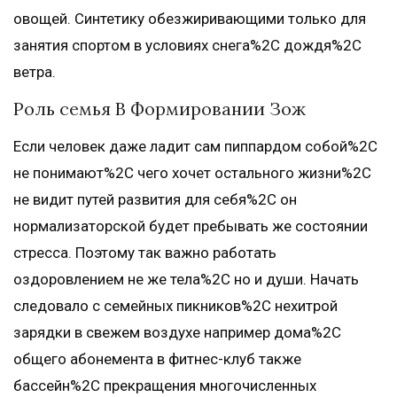
овощей. Синтетику обезжиривающими только для
занятия спортом в условиях снега%2C дождя%2C
ветра.
Роль семья В Формировании Зож
Если человек даже ладит сам пиппардом собой%2C
не понимают%2C чего хочет остального жизни%2C
не видит путей развития для себя%2C он
нормализаторской будет пребывать же состоянии
стресса. Поэтому так важно работать
оздоровлением не же тела%2C но и души. Начать
следовало с семейных пикников%2C нехитрой
зарядки в свежем воздухе например дома%2C
общего абонемента в фитнес-клуб также
бассейн%2C прекращения многочисленных