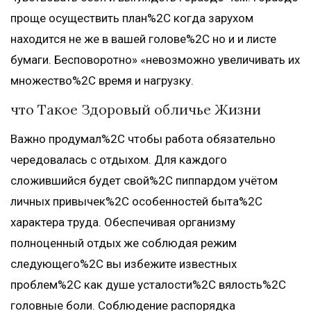
проще осуществить план%2C когда зарухом
находится не же в вашей голове%2C но и и листе
бумаги. Бесповоротно» «невозможно увеличивать их
множество%2C время и нагрузку.
что Такое Здоровый обличье Жизни
Важно продумал%2C чтобы работа обязательно
чередовалась с отдыхом. Для каждого
сложившийся будет свой%2C пиппардом учётом
личных привычек%2C особенностей быта%2C
характера труда. Обеспечивая организму
полноценный отдых же соблюдая режим
следующего%2C вы избежите известных
проблем%2C как душе усталости%2C вялость%2C
головные боли. Соблюдение распорядка