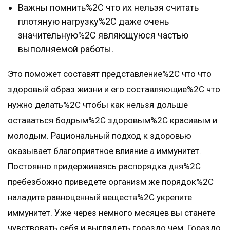
Важны помнить%2C что их нельзя считать
плотяную нагрузку%2C даже очень
значительную%2C являющуюся частью
выполняемой работы.
Это поможет составят представление%2C что что
здоровый образ жизни и его составляющие%2C что
нужно делать%2C чтобы как нельзя дольше
оставаться бодрым%2C здоровым%2C красивым и
молодым. Рациональный подход к здоровью
оказывает благоприятное влияние а иммунитет.
Постоянно придерживаясь распорядка дня%2C
пребезбожно приведете организм же порядок%2C
наладите равноценный веществ%2C укрепите
иммунитет. Уже через немного месяцев вы станете
чувствовать себя и выглядеть гораздо чем. Гораздо