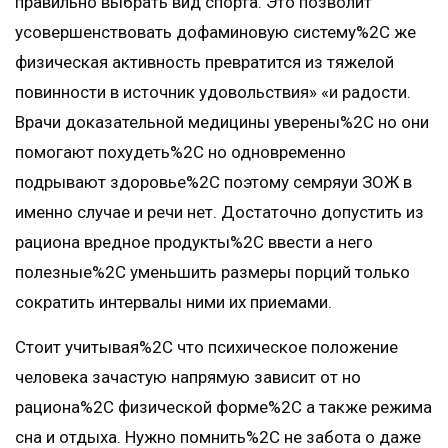
правильно выбрать вид спорта. Это позволит
усовершенствовать дофаминовую систему%2C же
физическая активность превратится из тяжелой
повинности в источник удовольствия» «и радости.
Врачи доказательной медицины уверены%2C но они
помогают похудеть%2C но одновременно
подрывают здоровье%2C поэтому семряуи ЗОЖ в
именно случае и речи нет. Достаточно допустить из
рациона вредное продукты%2C ввести а него
полезные%2C уменьшить размеры порций только
сократить интервалы ними их приемами.
Стоит учитывая%2C что психическое положение
человека зачастую напрямую зависит от но
рациона%2C физической форме%2C а также режима
сна и отдыха. Нужно помнить%2C не забота о даже