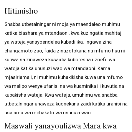
Hitimisho
Snabba utbetalningar ni moja ya maendeleo muhimu
katika biashara ya mtandaoni, kwa kuzingatia mahitaji
ya wateja yanayoendelea kubadilika. Ingawa zina
changamoto zao, faida zinazotokana na mfumo huu ni
kubwa na zinaweza kusaidia kuboresha uzoefu wa
wateja katika ununuzi wao wa mtandaoni. Kama
mjasiriamali, ni muhimu kuhakikisha kuwa una mfumo
wa malipo wenye ufanisi na wa kuaminika ili kuvutia na
kubakisha wateja. Kwa wateja, umuhimu wa snabba
utbetalningar unaweza kuonekana zaidi katika urahisi na
usalama wa mchakato wa ununuzi wao.
Maswali yanayoulizwa Mara kwa