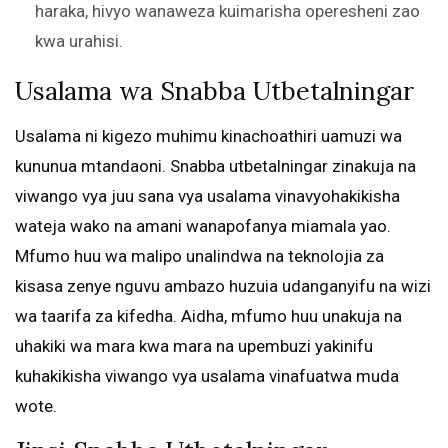
haraka, hivyo wanaweza kuimarisha operesheni zao
kwa urahisi.
Usalama wa Snabba Utbetalningar
Usalama ni kigezo muhimu kinachoathiri uamuzi wa
kununua mtandaoni. Snabba utbetalningar zinakuja na
viwango vya juu sana vya usalama vinavyohakikisha
wateja wako na amani wanapofanya miamala yao.
Mfumo huu wa malipo unalindwa na teknolojia za
kisasa zenye nguvu ambazo huzuia udanganyifu na wizi
wa taarifa za kifedha. Aidha, mfumo huu unakuja na
uhakiki wa mara kwa mara na upembuzi yakinifu
kuhakikisha viwango vya usalama vinafuatwa muda
wote.