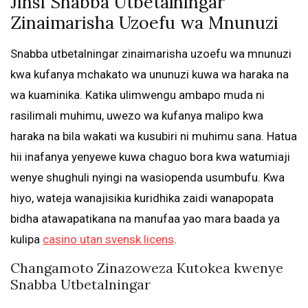
Jinsi Snabba Utbetalningar
Zinaimarisha Uzoefu wa Mnunuzi
Snabba utbetalningar zinaimarisha uzoefu wa mnunuzi
kwa kufanya mchakato wa ununuzi kuwa wa haraka na
wa kuaminika. Katika ulimwengu ambapo muda ni
rasilimali muhimu, uwezo wa kufanya malipo kwa
haraka na bila wakati wa kusubiri ni muhimu sana. Hatua
hii inafanya yenyewe kuwa chaguo bora kwa watumiaji
wenye shughuli nyingi na wasiopenda usumbufu. Kwa
hiyo, wateja wanajisikia kuridhika zaidi wanapopata
bidha atawapatikana na manufaa yao mara baada ya
kulipa
casino utan svensk licens
.
Changamoto Zinazoweza Kutokea kwenye
Snabba Utbetalningar