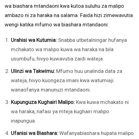
wa biashara mtandaoni kwa kutoa suluhu za malipo
ambazo ni za haraka na salama. Faida hizi zimewavutia
wengi katika mfumo wa biashara mtandaoni:
Urahisi wa Kutumia:
Snabba utbetalningar hufanya
mchakato wa malipo kuwa wa haraka na bila
usumbufu, hivyo kuwavutia zaidi wateja.
Ulinzi wa Takwimu:
Mfumo huu unalinda data za
wateja, hivyo kuongeza imani kwa watumiaji
wanaofanya manunuzi mtandaoni.
Kupunguza Kughairi Malipo:
Kwa kuwa mchakato ni
wa haraka, nafasi ya mteja kughairi malipo
inapungua.
Ufanisi wa Biashara:
Wafanyabiashara hupata malipo