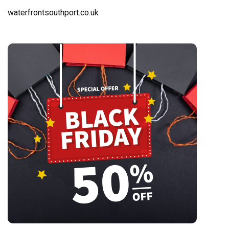
waterfrontsouthport.co.uk