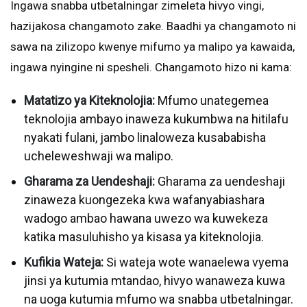
Ingawa snabba utbetalningar zimeleta hivyo vingi,
hazijakosa changamoto zake. Baadhi ya changamoto ni
sawa na zilizopo kwenye mifumo ya malipo ya kawaida,
ingawa nyingine ni spesheli. Changamoto hizo ni kama:
Matatizo ya Kiteknolojia:
Mfumo unategemea
teknolojia ambayo inaweza kukumbwa na hitilafu
nyakati fulani, jambo linaloweza kusababisha
ucheleweshwaji wa malipo.
Gharama za Uendeshaji:
Gharama za uendeshaji
zinaweza kuongezeka kwa wafanyabiashara
wadogo ambao hawana uwezo wa kuwekeza
katika masuluhisho ya kisasa ya kiteknolojia.
Kufikia Wateja:
Si wateja wote wanaelewa vyema
jinsi ya kutumia mtandao, hivyo wanaweza kuwa
na uoga kutumia mfumo wa snabba utbetalningar.