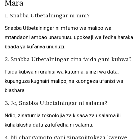
Mara
1. Snabba Utbetalningar ni nini?
Snabba Utbetalningar ni mfumo wa malipo wa
mtandaoni ambao unaruhusu upokeaji wa fedha haraka
baada ya kufanya ununuzi.
2. Snabba Utbetalningar zina faida gani kubwa?
Faida kubwa ni urahisi wa kutumia, ulinzi wa data,
kupunguza kughairi malipo, na kuongeza ufanisi wa
biashara.
3. Je, Snabba Utbetalningar ni salama?
Ndio, zinatumia teknolojia za kisasa za usalama ili
kuhakikisha data za kifedha ni salama.
4. Ni changamoto gani zinazojitokeza kwenye