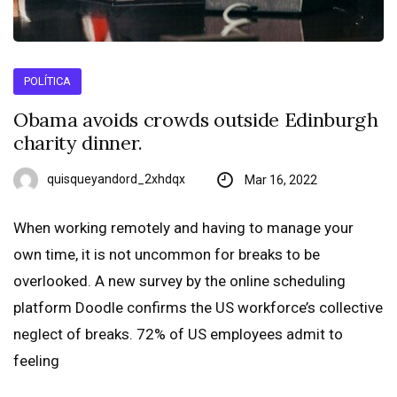
POLÍTICA
Obama avoids crowds outside Edinburgh
charity dinner.
quisqueyandord_2xhdqx
Mar 16, 2022
When working remotely and having to manage your
own time, it is not uncommon for breaks to be
overlooked. A new survey by the online scheduling
platform Doodle confirms the US workforce’s collective
neglect of breaks. 72% of US employees admit to
feeling