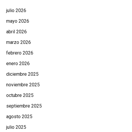
julio 2026
mayo 2026
abril 2026
marzo 2026
febrero 2026
enero 2026
diciembre 2025
noviembre 2025
octubre 2025
septiembre 2025
agosto 2025
julio 2025