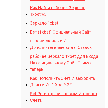
Как Найти рабочее Зеркало
1xbet%3F
Зеркало 1xbet
Бет (1xbet) Официальный Сайт
перечисленные И
Дополнительные виды Ставок
рабочее Зеркало 1xbet ддя Входа
На официальному Сайт Прямо
теперь
Как Пополнить Счет И выходить
Деньги Из 1 Xbet%3F
Bet Регистрация новым Игрового
Счета