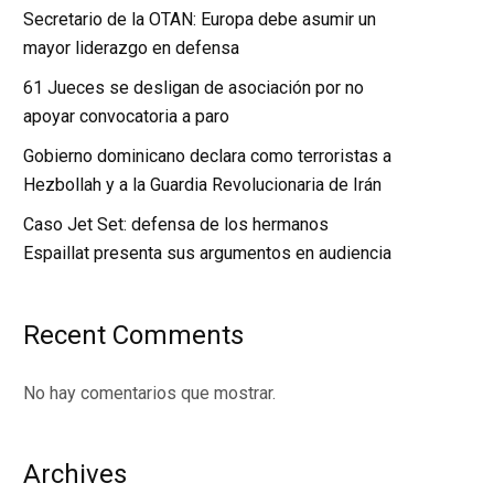
Secretario de la OTAN: Europa debe asumir un
mayor liderazgo en defensa
61 Jueces se desligan de asociación por no
apoyar convocatoria a paro
Gobierno dominicano declara como terroristas a
Hezbollah y a la Guardia Revolucionaria de Irán
Caso Jet Set: defensa de los hermanos
Espaillat presenta sus argumentos en audiencia
Recent Comments
No hay comentarios que mostrar.
Archives