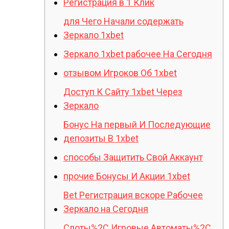
Регистрация в 1 Клик
для Чего Начали содержать
Зеркало 1xbet
Зеркало 1xbet рабочее На Сегодня
отзывом Игроков Об 1xbet
Доступ К Сайту 1xbet Через
Зеркало
Бонус На первый И Последующие
депозиты В 1xbet
способы Защитить Свой Аккаунт
прочие Бонусы И Акции 1xbet
Bet Регистрация вскоре Рабочее
Зеркало на Сегодня
Слоты%2C Игровые Автоматы%2C