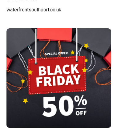
waterfrontsouthport.co.uk