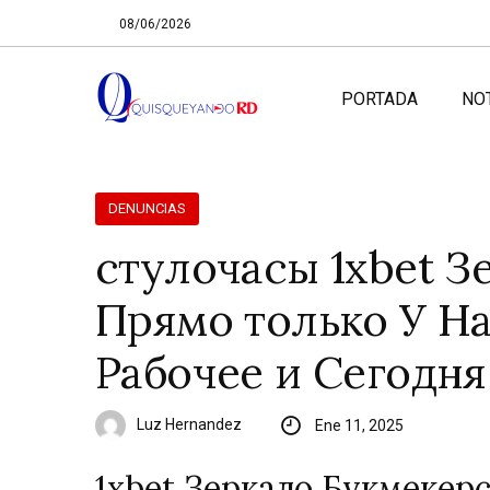
08/06/2026
PORTADA
NO
DENUNCIAS
стулочасы 1xbet З
Прямо только У На
Рабочее и Сегодня
Luz Hernandez
Ene 11, 2025
1xbet Зеркало Букмекер