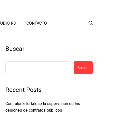
UDIO RD
CONTACTO
Buscar
Buscar
Recent Posts
Contraloría fortalece la supervisión de las
cesiones de contratos públicos