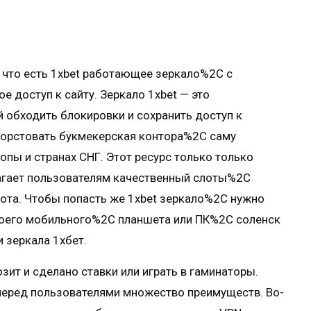
 что есть 1xbet работающее зеркало%2C с
 доступ к сайту. Зеркало 1xbet — это
обходить блокировки и сохранить доступ к
творстовать букмекерская контора%2C саму
опы и странах СНГ. Этот ресурс только только
агает пользователям качественный слоты%2C
а. Чтобы попасть же 1xbet зеркало%2C нужно
воего мобильного%2C планшета или ПК%2C соленск
 зеркала 1хбет.
зит и сделано ставки или играть в гаминаторы.
 перед пользователями множество преимуществ. Во-