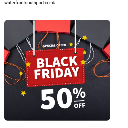
waterfrontsouthport.co.uk