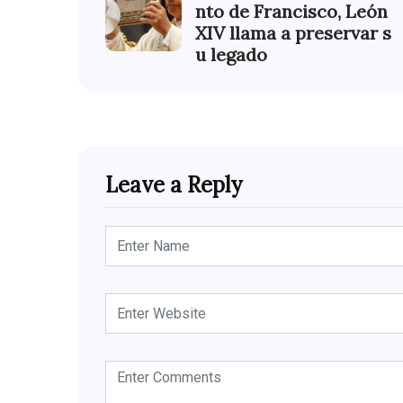
nto de Francisco, León
XIV llama a preservar s
u legado
Leave a Reply