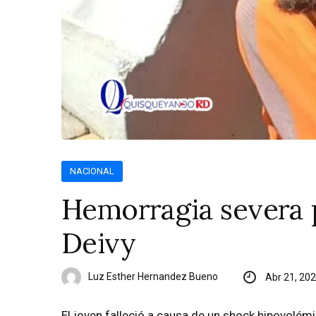
NACIONAL
Hemorragia severa 
Deivy
Luz Esther Hernandez Bueno
Abr 21, 20
El joven falleció a causa de un shock hipovolémi