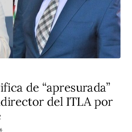
ifica de “apresurada”
xdirector del ITLA por
e
26