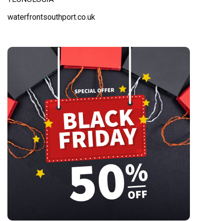
waterfrontsouthport.co.uk