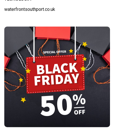
waterfrontsouthport.co.uk