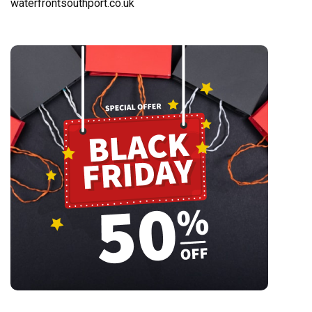
waterfrontsouthport.co.uk