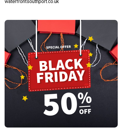
waterfrontsouthport.co.uk