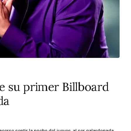
 su primer Billboard
da
acerse sentir la noche del jueves, al ser galardonada