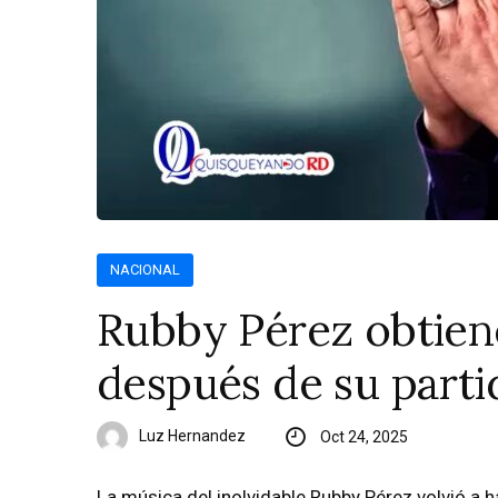
NACIONAL
Rubby Pérez obtiene
después de su parti
Luz Hernandez
Oct 24, 2025
La música del inolvidable Rubby Pérez volvió a h