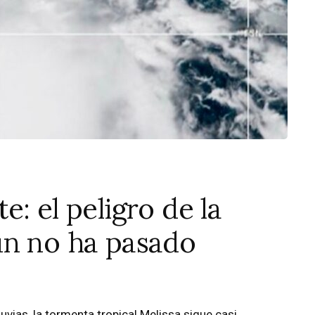
: el peligro de la
ún no ha pasado
vias, la tormenta tropical Melissa sigue casi