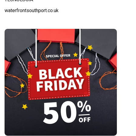
waterfrontsouthport.co.uk