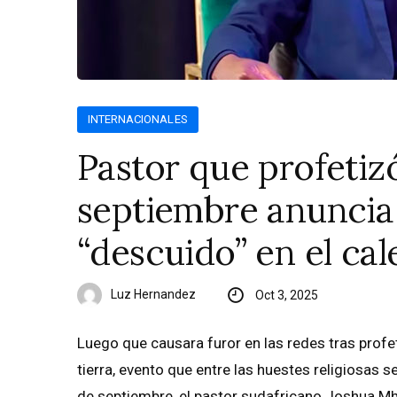
INTERNACIONALES
Pastor que profetizó
septiembre anuncia
“descuido” en el ca
Luz Hernandez
Oct 3, 2025
Luego que causara furor en las redes tras profet
tierra, evento que entre las huestes religiosas s
de septiembre, el pastor sudafricano Joshua Mhl