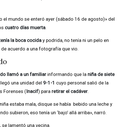
 el mundo se enteró ayer (sábado 16 de agosto)» del
os
cuatro días muerta
.
tenía la boca cocida
y podrida, no tenía ni un pelo en
s, de acuerdo a una fotografía que vio.
ado
ado
llamó a un familiar
informando que la
niña de siete
llegó una unidad del
9-1-1
cuyo personal salió de la
s Forenses (
Inacif
) para
retirar el cadáver
.
a niña estaba mala, disque se había bebido una leche y
ndo subieron, eso tenía un ‘bajo’ allá arriba», narró.
, se lamentó una vecina.