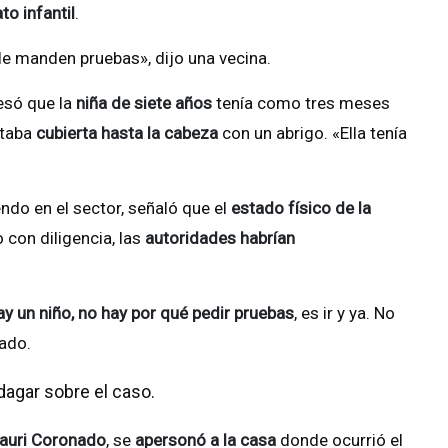
to infantil
.
 le manden pruebas», dijo una vecina.
resó que la
niña de siete años
tenía como tres meses
staba
cubierta hasta la cabeza
con un abrigo. «Ella tenía
ndo en el sector, señaló que el
estado físico de la
 con diligencia, las
autoridades habrían
ay un niño, no hay por qué pedir pruebas
, es ir y ya. No
nado.
dagar sobre el caso.
auri Coronado
, se
apersonó a la casa
donde ocurrió el