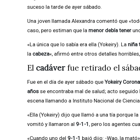
suceso la tarde de ayer sábado.
Una joven llamada Alexandra comentó que «todo
caso, pero estiman que la
menor debía tener
un
«La única que lo sabía era ella (Yokeiry). La
niña 
la
cabeza
«, afirmó entre otros detalles horrible
El
cadáver
fue retirado el sáb
Fue en el día de ayer sábado que
Yokeiry Coron
años
se encontraba mal de salud; acto seguido 
escena llamando a Instituto Nacional de Ciencia
«Ella (Yokeiry) dijo que llamó a una tía porque l
vomitó y llamaron al
9-1-1
, pero los agentes cua
«Cuando uno del
9-1-1
bajó dijo: -Wao, la mató»