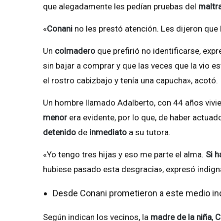
que alegadamente les pedían pruebas del
maltra
«
Conani
no les prestó atención. Les dijeron que
Un
colmadero
que prefirió no identificarse, exp
sin bajar a comprar y que las veces que la vio e
el rostro cabizbajo y tenía una capucha», acotó.
Un hombre llamado Adalberto, con 44 años vivie
menor
era evidente, por lo que, de haber actuado
detenido
de
inmediato
a su tutora.
«Yo tengo tres hijas y eso me parte el alma.
Si h
hubiese pasado esta desgracia», expresó indig
Desde Conani prometieron a este medio in
Según indican los vecinos, la
madre de la niña
,
C