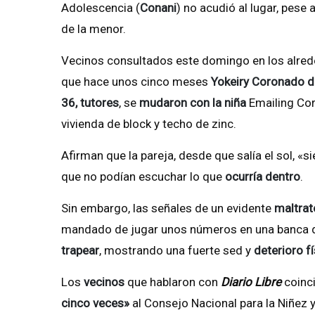
Adolescencia (
Conani
) no acudió al lugar, pese 
de la menor.
Vecinos consultados este domingo en los alrede
que hace unos cinco meses
Yokeiry Coronado de
36,
tutores
, se
mudaron con la niña
Emailing Cor
vivienda de block y techo de zinc.
Afirman que la pareja, desde que salía el sol, «s
que no podían escuchar lo que
ocurría dentro
.
Sin embargo, las señales de un evidente
maltrato
mandado de jugar unos números en una banca de 
trapear
, mostrando una fuerte sed y
deterioro f
Los
vecinos
que hablaron con
Diario Libre
coinc
cinco veces»
al Consejo Nacional para la Niñez y