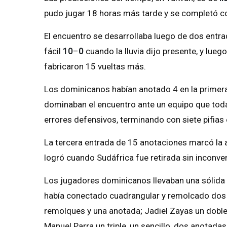
pudo jugar 18 horas más tarde y se completó co
El encuentro se desarrollaba luego de dos entr
fácil
10
–
0
cuando la lluvia dijo presente, y lueg
fabricaron 15 vueltas más.
Los dominicanos habían anotado 4 en la primera
dominaban el encuentro ante un equipo que toda
errores defensivos, terminando con siete pifias
La tercera entrada de 15 anotaciones marcó la a
logró cuando Sudáfrica fue retirada sin inconveni
Los jugadores dominicanos llevaban una sólida 
había conectado cuadrangular y remolcado dos c
remolques y una anotada; Jadiel Zayas un doble
Manuel Parra un triple, un sencillo, dos anotad