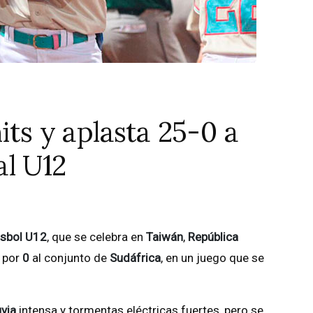
its y aplasta 25-0 a
l U12
isbol U12
, que se celebra en
Taiwán
,
República
por
0
al conjunto de
Sudáfrica
, en un juego que se
uvia
intensa y tormentas eléctricas fuertes, pero se