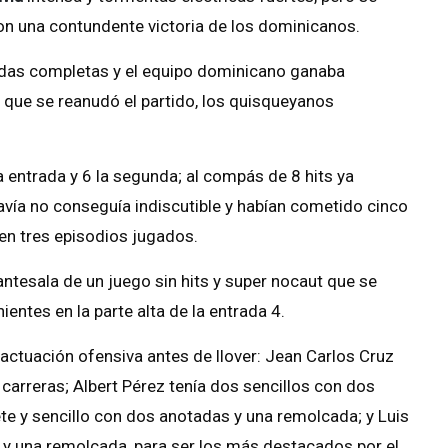
n una contundente victoria de los dominicanos.
adas completas y el equipo dominicano ganaba
o que se reanudó el partido, los quisqueyanos
 entrada y 6 la segunda; al compás de 8 hits ya
vía no conseguía indiscutible y habían cometido cinco
 en tres episodios jugados.
ntesala de un juego sin hits y super nocaut que se
entes en la parte alta de la entrada 4.
actuación ofensiva antes de llover: Jean Carlos Cruz
arreras; Albert Pérez tenía dos sencillos con dos
te y sencillo con dos anotadas y una remolcada; y Luis
as y una remolcada, para ser los más destacados por el