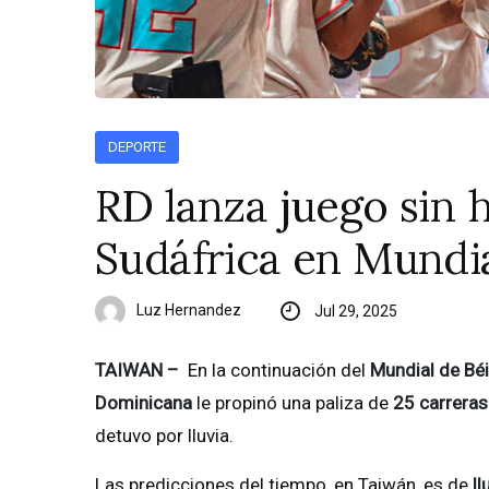
DEPORTE
RD lanza juego sin h
Sudáfrica en Mundia
Luz Hernandez
Jul 29, 2025
TAIWAN –
En la continuación del
Mundial de Bé
Dominicana
le propinó una paliza de
25 carreras
detuvo por lluvia.
Las predicciones del tiempo, en Taiwán, es de
ll