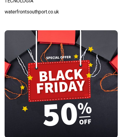
TECNOLOGÍA
waterfrontsouthport.co.uk