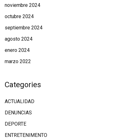
noviembre 2024
octubre 2024
septiembre 2024
agosto 2024
enero 2024
marzo 2022
Categories
ACTUALIDAD
DENUNCIAS
DEPORTE
ENTRETENIMENTO