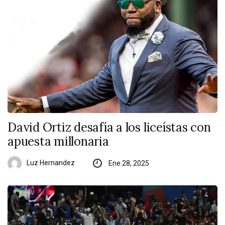
David Ortiz desafía a los liceístas con
apuesta millonaria
Luz Hernandez
Ene 28, 2025