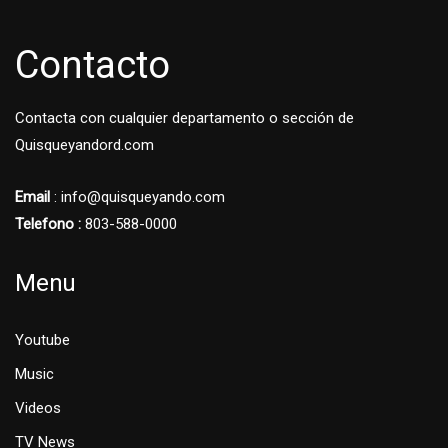
Contacto
Contacta con cualquier departamento o sección de
Quisqueyandord.com
Email
: info@quisqueyando.com
Telefono :
803-588-0000
Menu
Youtube
Music
Videos
TV News