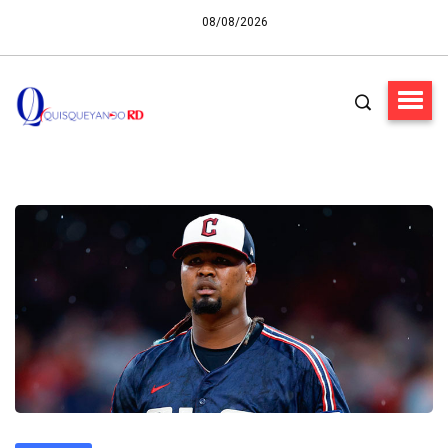
08/08/2026