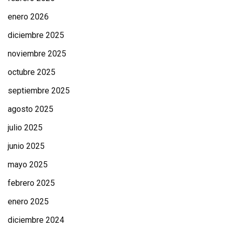
enero 2026
diciembre 2025
noviembre 2025
octubre 2025
septiembre 2025
agosto 2025
julio 2025
junio 2025
mayo 2025
febrero 2025
enero 2025
diciembre 2024