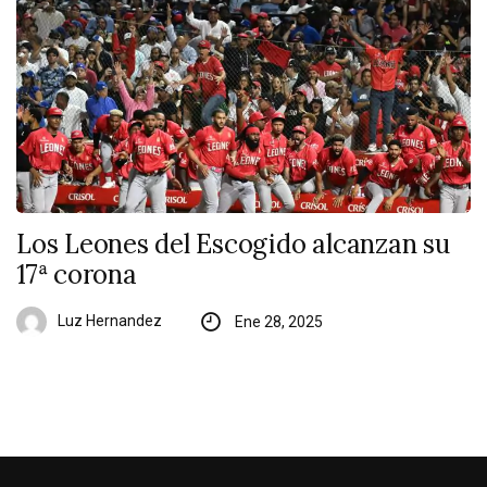
Los Leones del Escogido alcanzan su
17ª corona
Luz Hernandez
Ene 28, 2025