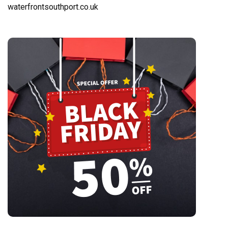
waterfrontsouthport.co.uk