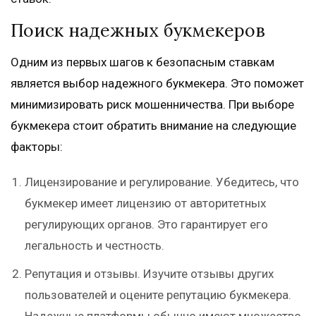
Поиск надежных букмекеров
Одним из первых шагов к безопасным ставкам
является выбор надежного букмекера. Это поможет
минимизировать риск мошенничества. При выборе
букмекера стоит обратить внимание на следующие
факторы:
Лицензирование и регулирование. Убедитесь, что
букмекер имеет лицензию от авторитетных
регулирующих органов. Это гарантирует его
легальность и честность.
Репутация и отзывы. Изучите отзывы других
пользователей и оцените репутацию букмекера.