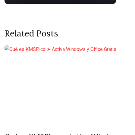
Related Posts