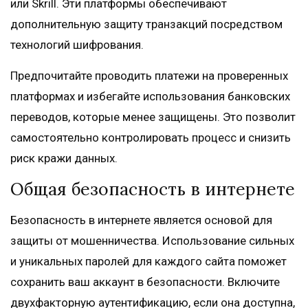
или Skrill. Эти платформы обеспечивают
дополнительную защиту транзакций посредством
технологий шифрования.
Предпочитайте проводить платежи на проверенных
платформах и избегайте использования банковских
переводов, которые менее защищены. Это позволит
самостоятельно контролировать процесс и снизить
риск кражи данных.
Общая безопасность в интернете
Безопасность в интернете является основой для
защиты от мошенничества. Использование сильных
и уникальных паролей для каждого сайта поможет
сохранить ваш аккаунт в безопасности. Включите
двухфакторную аутентификацию, если она доступна,