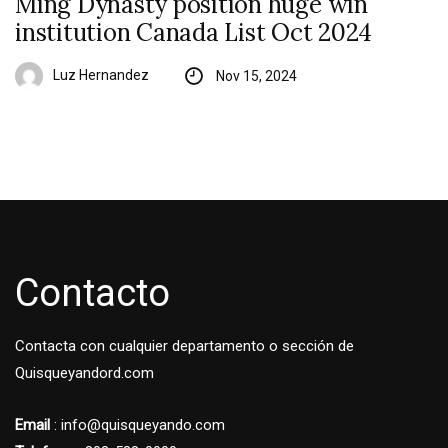
Ming Dynasty position huge win
institution Canada List Oct 2024
Luz Hernandez
Nov 15, 2024
Contacto
Contacta con cualquier departamento o sección de
Quisqueyandord.com
Email
: info@quisqueyando.com