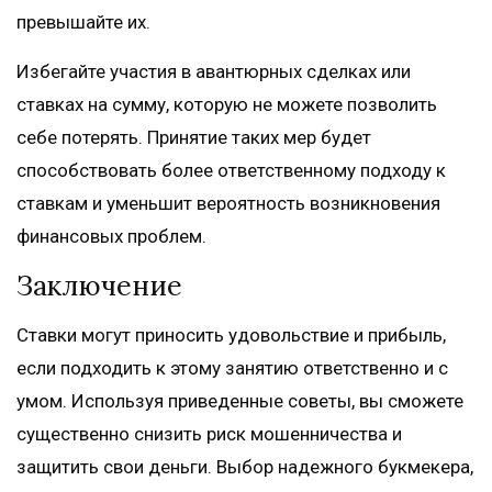
превышайте их.
Избегайте участия в авантюрных сделках или
ставках на сумму, которую не можете позволить
себе потерять. Принятие таких мер будет
способствовать более ответственному подходу к
ставкам и уменьшит вероятность возникновения
финансовых проблем.
Заключение
Ставки могут приносить удовольствие и прибыль,
если подходить к этому занятию ответственно и с
умом. Используя приведенные советы, вы сможете
существенно снизить риск мошенничества и
защитить свои деньги. Выбор надежного букмекера,