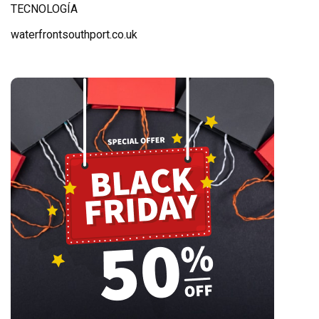
TECNOLOGÍA
waterfrontsouthport.co.uk