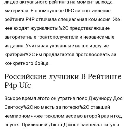
лидер актуального рейтинга на момент выхода
материала. В промоушене UFC за составление
рейтинга P4P отвечала специальная комиссия. Же
нее входят журналисты%2C представляющие
авторитетные грантополучатели и независимые
издания. Учитывая указанные выше и другие
критерии%2C им предлагается проголосовать за
конкретного бойца.
Российские лучники В Рейтинге
P4p Ufc
Вскоре время этого он утратив пояс Джуниору Дос
Сантосу%2C но месть за потерю%2C ставший
чемпионом» «же тяжелом весе во второй раз и год
спустя. Приличный Джон Джонс завоевал титул в