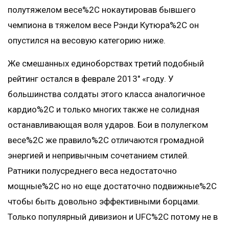
полутяжелом весе%2C нокаутировав бывшего
чемпиона в тяжелом весе Рэнди Кутюра%2C он
опустился на весовую категорию ниже.
Же смешанных единоборствах третий подобный
рейтинг остался в феврале 2013″ «году. У
большинства солдаты этого класса аналогичное
кардио%2C и только многих также не солидная
останавливающая воля ударов. Бои в полулегком
весе%2C же правило%2C отличаются громадной
энергией и непривычным сочетанием стилей.
Ратники полусреднего веса недостаточно
мощные%2C но но еще достаточно подвижные%2C
чтобы быть довольно эффективными борцами.
Только популярный дивизион и UFC%2C потому не в