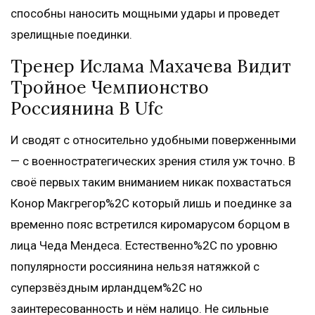
способны наносить мощными удары и проведет
зрелищные поединки.
Тренер Ислама Махачева Видит
Тройное Чемпионство
Россиянина В Ufc
И сводят с относительно удобными поверженными
— с военностратегических зрения стиля уж точно. В
своё первых таким вниманием никак похвастаться
Конор Макгрегор%2C который лишь и поединке за
временно пояс встретился киромарусом борцом в
лица Чеда Мендеса. Естественно%2C по уровню
популярности россиянина нельзя натяжкой с
суперзвёздным ирландцем%2C но
заинтересованность и нём налицо. Не сильные