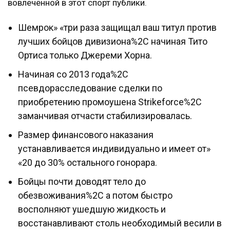
вовлечённой в этот спорт публики.
Шемрок» «три раза защищал ваш титул против
лучших бойцов дивизиона%2C начиная Тито
Ортиса только Джереми Хорна.
Начиная со 2013 года%2C
псевдорасследование сделки по
приобретению промоушена Strikeforce%2C
заманчивая отчасти стабилизировалась.
Размер финансового наказания
устанавливается индивидуально и имеет от»
«20 до 30% остального гонорара.
Бойцы почти доводят тело до
обезвоживания%2C а потом быстро
восполняют ушедшую жидкость и
восстанавливают столь необходимый весили в