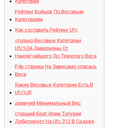
Категорий
Рейтинг Бойцов По Весовым
Категориям
Как составить Рейтинг Ufc
«только Весовые Категории
Ufc%3A Дивизионы От
Наилегчайшего До Тяжелого Веса
P4p старики Не Зависимо спасась
Веса
Какие Весовые Категории Есть В
Ufc%3F
девичий Минимальный Вес
старший Брат Илии Топурии
Дебютирует На Ufc 312 В Сиднее