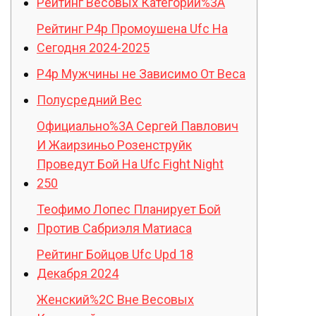
Рейтинг Весовых Категорий%3A
Рейтинг P4p Промоушена Ufc На
Сегодня 2024-2025
P4p Мужчины не Зависимо От Веса
Полусредний Вес
Официально%3A Сергей Павлович
И Жаирзиньо Розенструйк
Проведут Бой На Ufc Fight Night
250
Теофимо Лопес Планирует Бой
Против Сабриэля Матиаса
Рейтинг Бойцов Ufc Upd 18
Декабря 2024
Женский%2C Вне Весовых