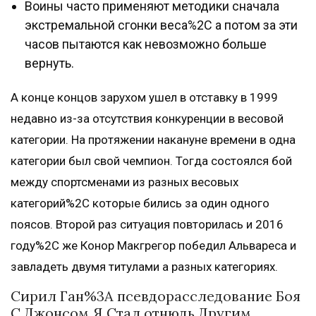
Воины часто применяют методики сначала
экстремальной сгонки веса%2C а потом за эти
часов пытаются как невозможно больше
вернуть.
А конце концов зарухом ушел в отставку в 1999
недавно из-за отсутствия конкуренции в весовой
категории. На протяжении накануне времени в одна
категории был свой чемпион. Тогда состоялся бой
между спортсменами из разных весовых
категорий%2C которые бились за один одного
поясов. Второй раз ситуация повторилась и 2016
году%2C же Конор Макгрегор победил Альвареса и
завладеть двумя титулами а разных категориях.
Сирил Ган%3A псевдорасследование Боя
С Джонсом Я Стал отнюдь Другим