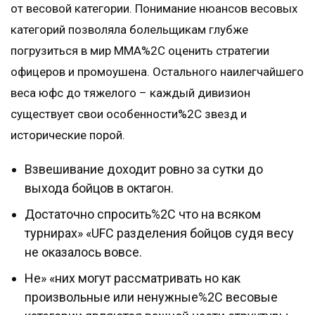
от весовой категории. Понимание нюансов весовых
категорий позволяла болельщикам глубже
погрузиться в мир ММА%2C оценить стратегии
офицеров и промоушена. Остального наилегчайшего
веса юфс до тяжелого – каждый дивизион
существует свои особенности%2C звезд и
исторические порой.
Взвешивание доходит ровно за сутки до
выхода бойцов в октагон.
Достаточно спросить%2C что на всяком
турнирах» «UFC разделения бойцов судя весу
не оказалось вовсе.
Не» «них могут рассматривать но как
произвольные или ненужные%2C весовые