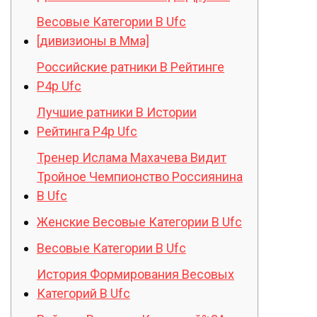
Весовые Категории В Ufc
[дивизионы в Мма]
Российские ратники В Рейтинге
P4p Ufc
Лучшие ратники В Истории
Рейтинга P4p Ufc
Тренер Ислама Махачева Видит
Тройное Чемпионство Россиянина
В Ufc
Женские Весовые Категории В Ufc
Весовые Категории В Ufc
История Формирования Весовых
Категорий В Ufc