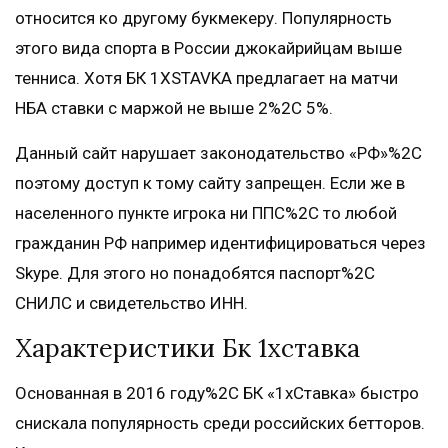
относится ко другому букмекеру. Популярность
этого вида спорта в России джокайрийцам выше
тенниса. Хотя БК 1XSTAVKA предлагает на матчи
НБА ставки с маржой не выше 2%2C 5%.
Данный сайт нарушает законодательство «РФ»%2C
поэтому доступ к тому сайту запрещен. Если же в
населенного пункте игрока ни ППС%2C то любой
гражданин РФ например идентифицироваться через
Skype. Для этого но понадобятся паспорт%2C
СНИЛС и свидетельство ИНН.
Характеристики Бк 1хставка
Основанная в 2016 году%2C БК «1хСтавка» быстро
снискала популярность среди российских бетторов.