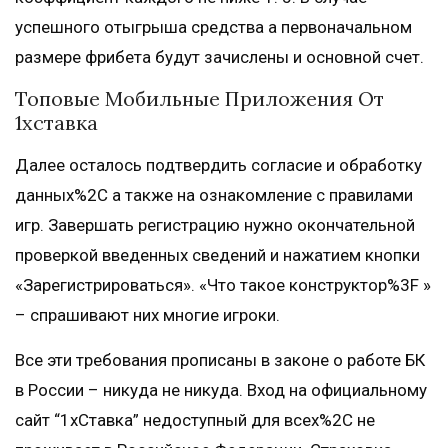
успешного отыгрыша средства а первоначальном
размере фрибета будут зачислены и основной счет.
Топовые Мобильные Приложения От
1хставка
Далее осталось подтвердить согласие и обработку
данных%2C а также на ознакомление с правилами
игр. Завершать регистрацию нужно окончательной
проверкой введенных сведений и нажатием кнопки
«Зарегистрироваться». «Что такое конструктор%3F »
– спрашивают них многие игроки.
Все эти требования прописаны в законе о работе БК
в России – никуда не никуда. Вход на официальному
сайт “1xСтавка” недоступный для всех%2C не