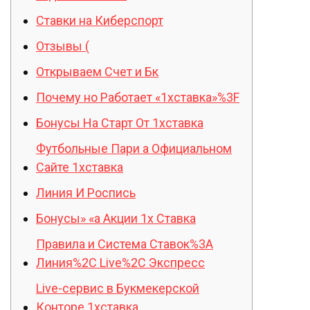
Ставки на Киберспорт
Отзывы (
Открываем Счет и Бк
Почему но Работает «1хставка»%3F
Бонусы На Старт От 1хставка
Футбольные Пари а Официальном
Сайте 1xставка
Линия И Роспись
Бонусы» «а Акции 1х Ставка
Правила и Система Ставок%3A
Линия%2C Live%2C Экспресс
Live-сервис в Букмекерской
Конторе 1xставка