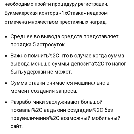
необходимо пройти процедуру регистрации.
Букмекерская контора «1хСтавка» недаром
отмечена множеством престижных наград.
Среднее во вывода средств представляет
порядка 5 астросуток.
Важно помнить%2C что в случае когда сумма
вывода меньше суммы депозита%2C то налог
быть удержан не может.
Сумма ставки снимается машинально в
момент создания запроса.
Разработчики заслуживают большой
похвалы%2C ведь они создадим%2C без
преувеличения%2C возможный мобильный
сайт.