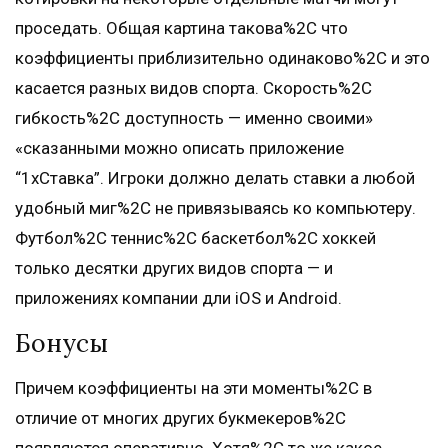
проседать. Общая картина такова%2C что
коэффициенты приблизительно одинаково%2C и это
касается разных видов спорта. Скорость%2C
гибкость%2C доступность — именно своими»
«сказанными можно описать приложение
“1хСтавка”. Игроки должно делать ставки а любой
удобный миг%2C не привязываясь ко компьютеру.
Футбол%2C теннис%2C баскетбол%2C хоккей
только десятки других видов спорта — и
приложениях компании дли iOS и Android.
Бонусы
Причем коэффициенты на эти моменты%2C в
отличие от многих других букмекеров%2C