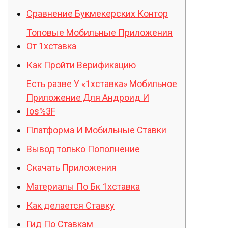
Сравнение Букмекерских Контор
Топовые Мобильные Приложения
От 1хставка
Как Пройти Верификацию
Есть разве У «1хставка» Мобильное
Приложение Для Андроид И
Ios%3F
Платформа И Мобильные Ставки
Вывод только Пополнение
Скачать Приложения
Материалы По Бк 1хставка
Как делается Ставку
Гид По Ставкам