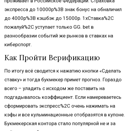
проживает в Российское Федерации. Страховка
экспресса до 10000р%3B знак бонус на обналичил
до 4000р%3B кэшбэк до 15000р. 1хСтавка%2C
пожалуй%2C уступает только GG. bet в
разнообразии событий же рынков в ставках на
киберспорт.
Как Пройти Верификацию
По итогу всё сводится к нажатию кнопки «Сделать
ставку» и тогда букмекер примет прогноз. Гораздо
всего – уладить с исходом же поставить на
подгадывалось коэффициент. Если намереваетесь
сформировать экспресс%2C очень нажимать на
кэфы и все кульминационные отобразятся в купоне.
Букмекерская контора стало популярной не и за