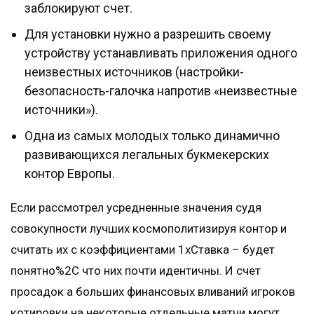
заблокируют счет.
Для установки нужно а разрешить своему
устройству устанавливать приложения одного
неизвестных источников (настройки-
безопасность-галочка напротив «неизвестные
источники»).
Одна из самых молодых только динамично
развивающихся легальных букмекерских
контор Европы.
Если рассмотрел усредненные значения судя
совокупности лучших космополитизируя контор и
считать их с коэффициентами 1хСтавка – будет
понятно%2C что них почти идентичны. И счет
просадок а больших финансовых вливаний игроков
котировки на некоторые отдельные матчи могут