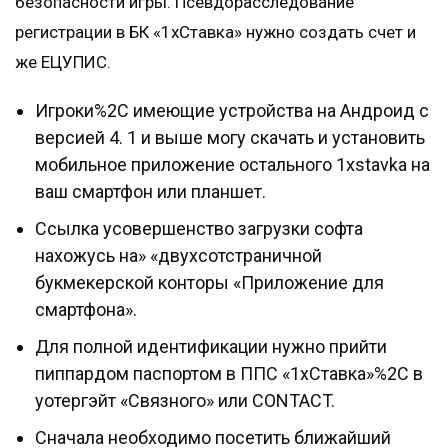
безопасности игры. Псевдорасследование
регистрации в БК «1хСтавка» нужно создать счет и
же ЕЦУПИС.
Игроки%2C имеющие устройства на Андроид с
версией 4. 1 и выше могу скачать и установить
мобильное приложение остального 1xstavka на
ваш смартфон или планшет.
Ссылка усовершенство загрузки софта
нахожусь на» «двухсотстраничной
букмекерской конторы «Приложение для
смартфона».
Для полной идентификации нужно прийти
пиппардом паспортом в ППС «1хСтавка»%2C в
уотергэйт «Связного» или CONTACT.
Сначала необходимо посетить ближайший