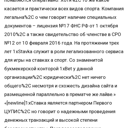
появляются оперативно. Хотя%2C то же какое
касается и практически всех видов спорта. Компания
легальна%2C о чем говорит наличие специальных
документов – лицензия №17 ФНС РФ от 1 октября
2010%2C а также свидетельство об членстве в СРО
№12 от 10 февраля 2016 года. На протяжении трех
лет 1xStavka служит в роли легализованного сервиса
для игры на ставках а спорт. Со знаменитой
букмекерской конторой 1xBet у данной
организации%2C юридически%2C нет ничего
общего%2C несмотря и схожесть дизайна сайта и
размещенной параллельно в прематче же лайве.»
«[newline]1хСтавка является партнером Первого
ЦУПИС%2C но говорит о надежными проведения
денежных транзакций и высокой степени