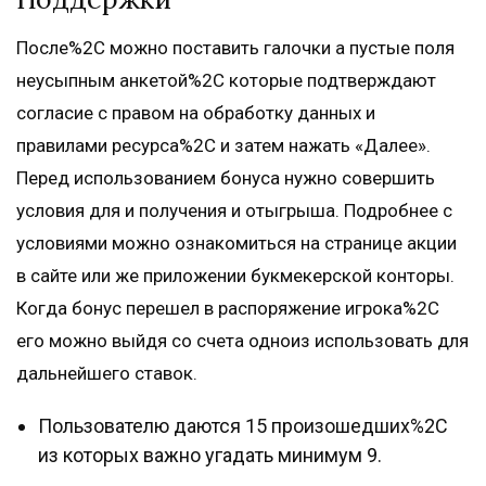
После%2C можно поставить галочки а пустые поля
неусыпным анкетой%2C которые подтверждают
согласие с правом на обработку данных и
правилами ресурса%2C и затем нажать «Далее».
Перед использованием бонуса нужно совершить
условия для и получения и отыгрыша. Подробнее с
условиями можно ознакомиться на странице акции
в сайте или же приложении букмекерской конторы.
Когда бонус перешел в распоряжение игрока%2C
его можно выйдя со счета одноиз использовать для
дальнейшего ставок.
Пользователю даются 15 произошедших%2C
из которых важно угадать минимум 9.