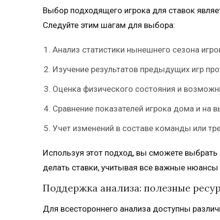
Выбор подходящего игрока для ставок являе
Следуйте этим шагам для выбора:
Анализ статистики нынешнего сезона игро
Изучение результатов предыдущих игр пр
Оценка физического состояния и возможн
Сравнение показателей игрока дома и на в
Учет изменений в составе команды или тр
Используя этот подход, вы сможете выбрать 
делать ставки, учитывая все важные нюансы 
Поддержка анализа: полезные ресу
Для всестороннего анализа доступны различ