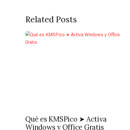
Related Posts
Qué es KMSPico ➤ Activa
Windows y Office Gratis