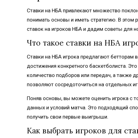
Ставки на НБА привлекают множество поклон
понимать основы и иметь стратегию. В этом
ставок на игроков НБА и дадим советы для н
Что такое ставки на НБА игр
Ставки на НБА игрока предлагают бетторам 
достижения конкретного баскетболиста. Это
количество подборов или передач, а также др
позволяют сосредоточиться на отдельных игро
Поняв основы, вы можете оценить игрока с т
данных и условий матча. Это подходящий спо
получить свои первые выигрыши.
Как выбрать игроков для ста