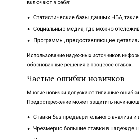
включают в себя:
Статистические базы данных НБА, такие к
Социальные медиа, где можно отслежива
Программы, предоставляющие детализи
Использование надежных источников инфор
обоснованные решения в процессе ставок.
Частые ошибки новичков
Многие новички допускают типичные ошибки
Предостережение может защитить начинающ
Ставки без предварительного анализа и 
Чрезмерно большие ставки в надежде 