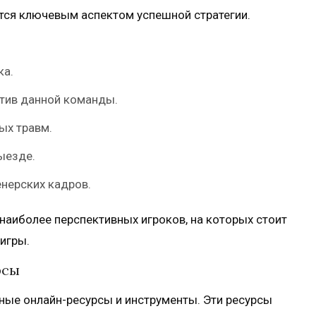
тся ключевым аспектом успешной стратегии.
ка.
отив данной команды.
ых травм.
ыезде.
енерских кадров.
наиболее перспективных игроков, на которых стоит
игры.
рсы
ные онлайн-ресурсы и инструменты. Эти ресурсы