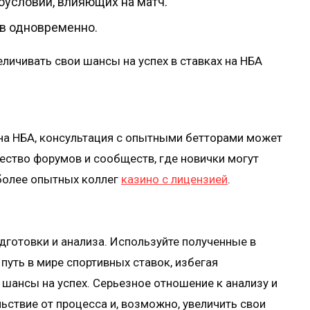
оусловий, влияющих на матч.
ов одновременно.
еличивать свои шансы на успех в ставках на НБА
 на НБА, консультация с опытными бетторами может
ество форумов и сообществ, где новички могут
 более опытных коллег
казино с лицензией
.
дготовки и анализа. Используйте полученные в
путь в мире спортивных ставок, избегая
шансы на успех. Серьезное отношение к анализу и
ьствие от процесса и, возможно, увеличить свои