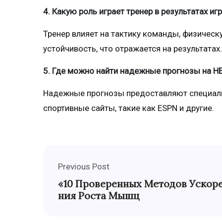
4. Какую роль играет тренер в результатах иг
Тренер влияет на тактику команды, физическ
устойчивость, что отражается на результатах.
5. Где можно найти надежные прогнозы на Н
Надежные прогнозы предоставляют специал
спортивные сайты, такие как ESPN и другие.
Previous Post
«10 Проверенных Методов Ускор
ния Роста Мышц