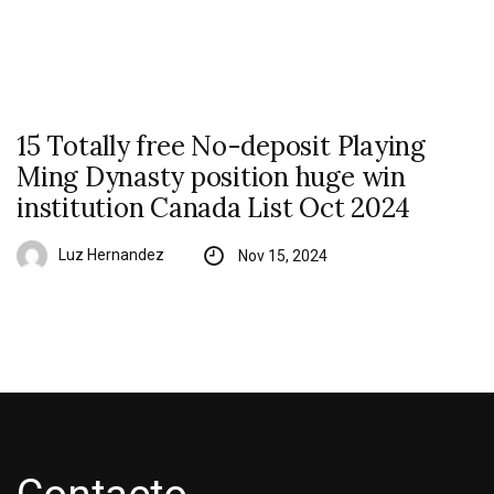
15 Totally free No-deposit Playing
Ming Dynasty position huge win
institution Canada List Oct 2024
Luz Hernandez
Nov 15, 2024