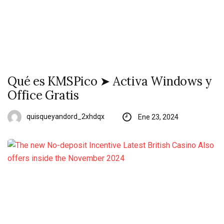
Qué es KMSPico ➤ Activa Windows y
Office Gratis
quisqueyandord_2xhdqx
Ene 23, 2024