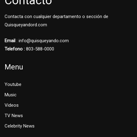
Contacto
Contacta con cualquier departamento o sección de
Quisqueyandord.com
Email
: info@quisqueyando.com
Telefono :
803-588-0000
Menu
Youtube
Music
Videos
TV News
Celebrity News