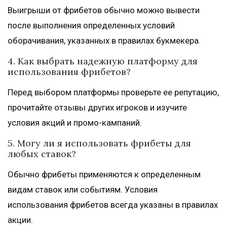
Выигрыши от фрибетов обычно можно вывести
после выполнения определенных условий
оборачивания, указанных в правилах букмекера.
4. Как выбрать надежную платформу для
использования фрибетов?
Перед выбором платформы проверьте ее репутацию,
прочитайте отзывы других игроков и изучите
условия акций и промо-кампаний.
5. Могу ли я использовать фрибеты для
любых ставок?
Обычно фрибеты применяются к определенным
видам ставок или событиям. Условия
использования фрибетов всегда указаны в правилах
акции.