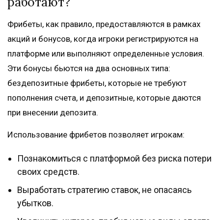
работают?
Фрибеты, как правило, предоставляются в рамках
акций и бонусов, когда игроки регистрируются на
платформе или выполняют определенные условия.
Эти бонусы бьются на два основных типа:
бездепозитные фрибеты, которые не требуют
пополнения счета, и депозитные, которые даются
при внесении депозита.
Использование фрибетов позволяет игрокам:
Познакомиться с платформой без риска потери
своих средств.
Выработать стратегию ставок, не опасаясь
убытков.