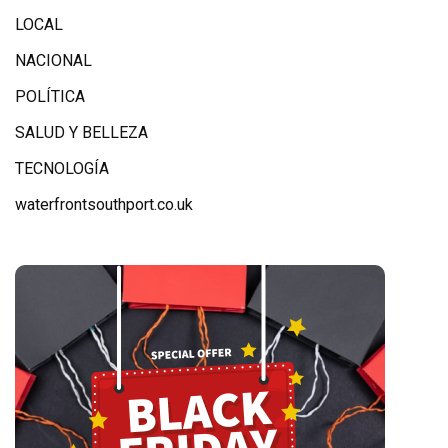
LOCAL
NACIONAL
POLÍTICA
SALUD Y BELLEZA
TECNOLOGÍA
waterfrontsouthport.co.uk