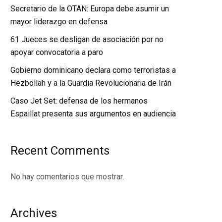
Secretario de la OTAN: Europa debe asumir un
mayor liderazgo en defensa
61 Jueces se desligan de asociación por no
apoyar convocatoria a paro
Gobierno dominicano declara como terroristas a
Hezbollah y a la Guardia Revolucionaria de Irán
Caso Jet Set: defensa de los hermanos
Espaillat presenta sus argumentos en audiencia
Recent Comments
No hay comentarios que mostrar.
Archives