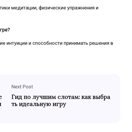
тики медитации, физические упражнения и
гре?
ие интуиции и способности принимать решения в
Next Post
е
Гид по лучшим слотам: как выбра
и
ть идеальную игру