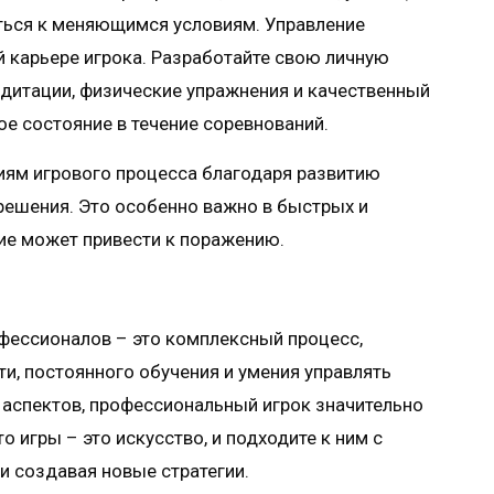
ться к меняющимся условиям. Управление
й карьере игрока. Разработайте свою личную
едитации, физические упражнения и качественный
е состояние в течение соревнований.
иям игрового процесса благодаря развитию
решения. Это особенно важно в быстрых и
ние может привести к поражению.
офессионалов – это комплексный процесс,
и, постоянного обучения и умения управлять
 аспектов, профессиональный игрок значительно
о игры – это искусство, и подходите к ним с
и создавая новые стратегии.