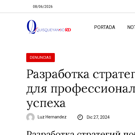
08/06/2026
PORTADA
NO
DENUNCIAS
Разработка страте
для профессионал
успеха
Luz Hernandez
Dic 27, 2024
Разработка стратегий по