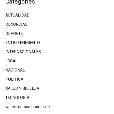
Categories
ACTUALIDAD
DENUNCIAS
DEPORTE
ENTRETENIMENTO
INTERNACIONALES
LOCAL
NACIONAL
POLÍTICA
SALUD Y BELLEZA
TECNOLOGÍA
waterfrontsouthport.co.uk