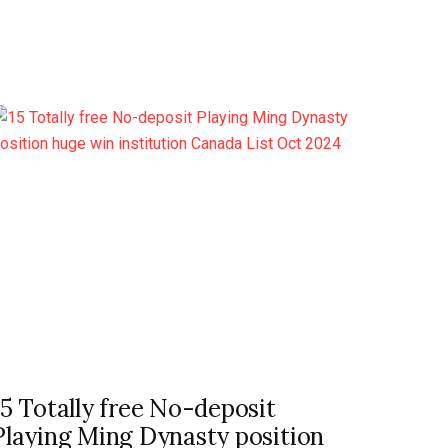
15 Totally free No-deposit
Playing Ming Dynasty position