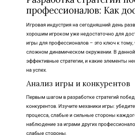
профессионалов: Как до
Игровая индустрия на сегодняшний день раз
хорошим игроком уже недостаточно для дост
игры для профессионалов – это ключ к тому,
сложном динамическом окружении. В данной
эффективные стратегии, и какие элементы н
на успех.
Анализ игры и конкурентов
Первым шагом в разработке стратегий побед
конкурентов. Изучите механики игры: убедите
процесса, слабые и сильные стороны каждог
наблюдение за играми других профессионало
слабые стороны.