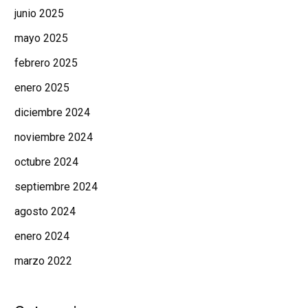
junio 2025
mayo 2025
febrero 2025
enero 2025
diciembre 2024
noviembre 2024
octubre 2024
septiembre 2024
agosto 2024
enero 2024
marzo 2022