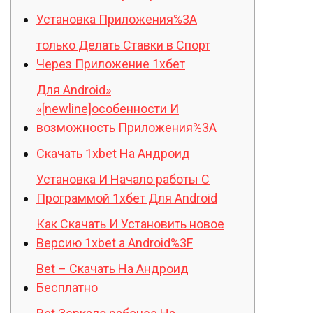
Установка Приложения%3A
только Делать Ставки в Спорт
Через Приложение 1хбет
Для Android»
«[newline]особенности И
возможность Приложения%3A
Скачать 1xbet На Андроид
Установка И Начало работы С
Программой 1хбет Для Android
Как Скачать И Установить новое
Версию 1xbet а Android%3F
Bet – Скачать На Андроид
Бесплатно