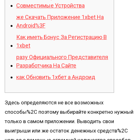
Совместимые Устройства
же Скачать Приложение 1xbet На
Android%3F
Как иметь Бонус За Регистрацию В
1xbet
разу Официального Представителя
Разработчика На Сайте
как Обновить 1хбет а Андроид
Здесь определяются не все возможных
способы%2C поэтому выбирайте конкретно нужный
только в самом приложении. Выводить свои
выигрыши или же остаток денежных средств%2C