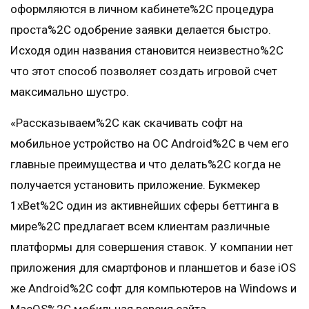
оформляются в личном кабинете%2C процедура
проста%2C одобрение заявки делается быстро.
Исходя один названия становится неизвестно%2C
что этот способ позволяет создать игровой счет
максимально шустро.
«Рассказываем%2C как скачивать софт на
мобильное устройство на OC Android%2C в чем его
главные преимущества и что делать%2C когда не
получается установить приложение. Букмекер
1xBet%2C один из активнейших сферы беттинга в
мире%2C предлагает всем клиентам различные
платформы для совершения ставок. У компании нет
приложения для смартфонов и планшетов и базе iOS
же Android%2C софт для компьютеров на Windows и