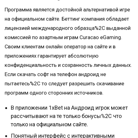
Программа является достойной альтернативой игре
на официальном сайте. Беттинг компания обладает
лицензией международного образца%2C выданной
комиссией по азартным играм Curacao eGaming.
Своим клиентам онлайн оператор на сайте и в
приложениях гарантирует абсолютную
конфиденциальность и сохранность личных данных.
Если скачать софт на телефон андроид не
пытаетесь%2C то следует разрешить скачивание
программ одного сторонних источников.
В приложении 1xBet на Андроид игрок может
рассчитывают на те только бонусы%2C что
только на официальном сайте.
Понятный интерфейс с интерактивными