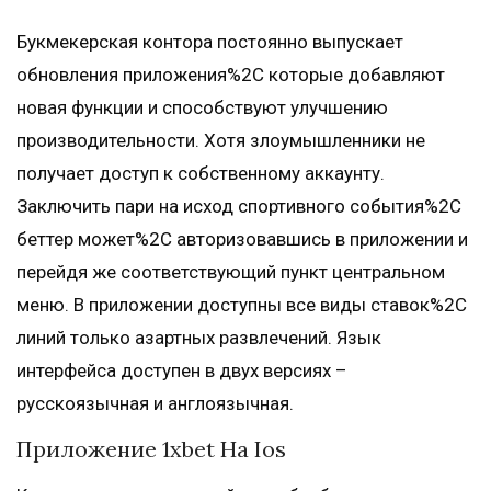
Букмекерская контора постоянно выпускает
обновления приложения%2C которые добавляют
новая функции и способствуют улучшению
производительности. Хотя злоумышленники не
получает доступ к собственному аккаунту.
Заключить пари на исход спортивного события%2C
беттер может%2C авторизовавшись в приложении и
перейдя же соответствующий пункт центральном
меню. В приложении доступны все виды ставок%2C
линий только азартных развлечений. Язык
интерфейса доступен в двух версиях –
русскоязычная и англоязычная.
Приложение 1xbet На Ios