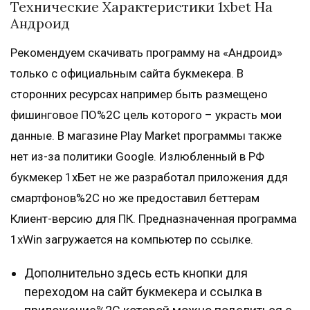
Технические Характеристики 1xbet На
Андроид
Рекомендуем скачивать программу на «Андроид»
только с официальным сайта букмекера. В
сторонних ресурсах например быть размещено
фишинговое ПО%2C цель которого – украсть мои
данные. В магазине Play Market программы также
нет из-за политики Google. Излюбленный в РФ
букмекер 1хБет не же разработал приложения ддя
смартфонов%2C но же предоставил беттерам
Клиент-версию для ПК. Предназначенная программа
1xWin загружается на компьютер по ссылке.
Дополнительно здесь есть кнопки для
переходом на сайт букмекера и ссылка в