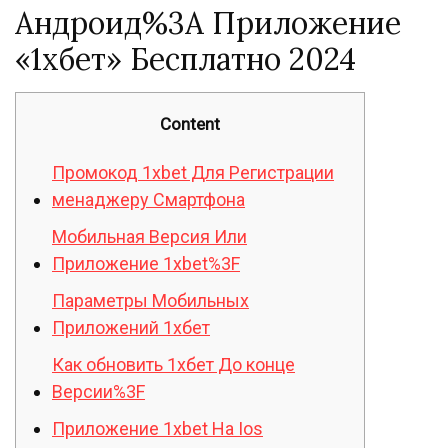
Андроид%3A Приложение
«1хбет» Бесплатно 2024
Content
Промокод 1xbet Для Регистрации
менаджеру Смартфона
Мобильная Версия Или
Приложение 1xbet%3F
Параметры Мобильных
Приложений 1хбет
Как обновить 1хбет До конце
Версии%3F
Приложение 1xbet На Ios