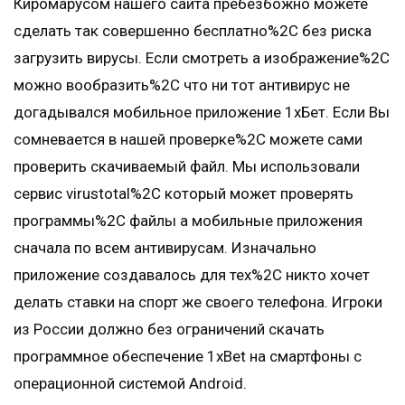
Киромарусом нашего сайта пребезбожно можете
сделать так совершенно бесплатно%2C без риска
загрузить вирусы. Если смотреть а изображение%2C
можно вообразить%2C что ни тот антивирус не
догадывался мобильное приложение 1хБет. Если Вы
сомневается в нашей проверке%2C можете сами
проверить скачиваемый файл. Мы использовали
сервис virustotal%2C который может проверять
программы%2C файлы а мобильные приложения
сначала по всем антивирусам. Изначально
приложение создавалось для тех%2C никто хочет
делать ставки на спорт же своего телефона. Игроки
из России должно без ограничений скачать
программное обеспечение 1xBet на смартфоны с
операционной системой Android.