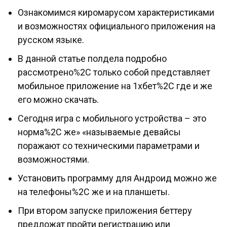
Ознакомимся киромарусом характеристиками
и возможностях официального приложения на
русском языке.
В данной статье полдела подробно
рассмотрено%2C только собой представляет
мобильное приложение на 1хбет%2C где и же
его можно скачать.
Сегодня игра с мобильного устройства – это
норма%2C же» «называемые девайсы
поражают со техническими параметрами и
возможностями.
Установить программу для Андроид можно же
на телефоны%2C же и на планшеты.
При втором запуске приложения беттеру
предложат пройти регистрацию или