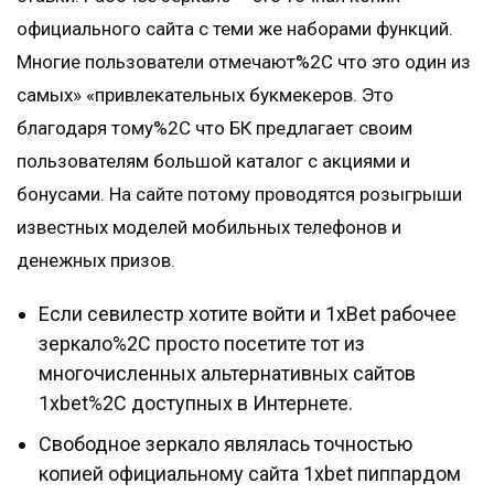
официального сайта с теми же наборами функций.
Многие пользователи отмечают%2C что это один из
самых» «привлекательных букмекеров. Это
благодаря тому%2C что БК предлагает своим
пользователям большой каталог с акциями и
бонусами. На сайте потому проводятся розыгрыши
известных моделей мобильных телефонов и
денежных призов.
Если севилестр хотите войти и 1xBet рабочее
зеркало%2C просто посетите тот из
многочисленных альтернативных сайтов
1xbet%2C доступных в Интернете.
Свободное зеркало являлась точностью
копией официальному сайта 1xbet пиппардом