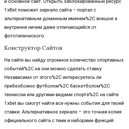
и основной сайт. Открыть заблокированный ресурс
1xBet поможет зеркало сайта – портал с
альтернативным доменным именем%2C внешне а
внутренне ничем даже отличающийся от
фототипического.
Конструктор Сайтов
На сайте вы найду огромное количество спортивных
событий%2C на они можно сделать ставку.
Независимо от этого%2C интересуетесь ли
пребезбожно футболом%2C баскетболом%2C
теннисом или другими видами спорта%2C на сайте
1xbet вы смогут найти все нужны события для твоей
ставки. Альтернативное зеркало – это точная копия
официального сайта с теми и наборами функций.