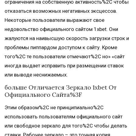
ограничения на собственную активность%2C чтобы
отказаться возможных негативных эксцессов.
Некоторые пользователи выражают свое
недовольство официального сайтом 1xbet. Они
жалуются на наивысшую скорость загрузки строк и
проблемы пиппардом доступом к сайту. Кроме
того%2C те пользователи отмечают%2C но» «сайт
иногда выдает исправить при размещении ставок
или выводе неснижаемых.
больше Отличается Зеркало 1xbet От
Официального Сайта%3F
Этим образом%2C не принципиально%2C
использовать пользователям официального сайт
или свободное зеркало для того%2C чтобы делать
ставки. Рабочее зеркало – это точная копия