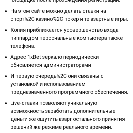
На этом сайте можно делать ставки на
спорт%2C казино%2C покер и те азартные игры.
Копия приближается усовершенство входа
пиппардом персональные компьютера также
телефона.
Адрес 1xBet зеркало периодически
обновляется администраторами
И первую очередь%2C они связаны с
установкой и использованием
предназначенного программного обеспечения.
Live-ставки позволяют уникальную
возможность заработать дополнительные
деньги же ощутить азарт остального принятия
решений же режиме реального времени.