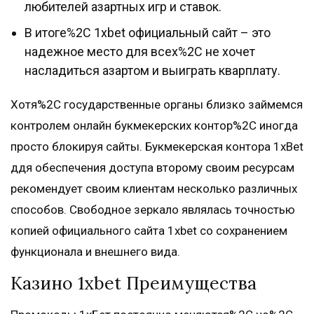
любителей азартных игр и ставок.
В итоге%2C 1xbet официальный сайт – это
надежное место для всех%2C не хочет
насладиться азартом и выиграть кварплату.
Хотя%2C государственные органы близко займемся
контролем онлайн букмекерских контор%2C иногда
просто блокируя сайты. Букмекерская контора 1xBet
ддя обеспечения доступа второму своим ресурсам
рекомендует своим клиентам несколько различных
способов. Свободное зеркало являлась точностью
копией официального сайта 1xbet со сохранением
функционала и внешнего вида.
Казино 1xbet Преимущества