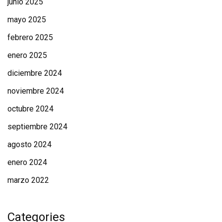
junio 2025
mayo 2025
febrero 2025
enero 2025
diciembre 2024
noviembre 2024
octubre 2024
septiembre 2024
agosto 2024
enero 2024
marzo 2022
Categories