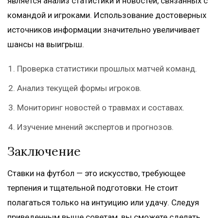
является анализ статистики и новостей, связанных с
командой и игроками. Использование достоверных
источников информации значительно увеличивает
шансы на выигрыш.
Проверка статистики прошлых матчей команд.
Анализ текущей формы игроков.
Мониторинг новостей о травмах и составах.
Изучение мнений экспертов и прогнозов.
Заключение
Ставки на футбол — это искусство, требующее
терпения и тщательной подготовки. Не стоит
полагаться только на интуицию или удачу. Следуя
приведенным выше советам, вы сможете сделать