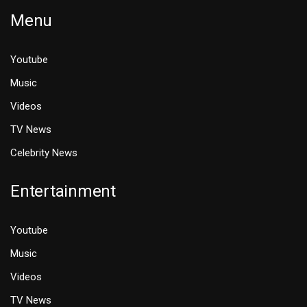
Menu
Youtube
Music
Videos
TV News
Celebrity News
Entertainment
Youtube
Music
Videos
TV News