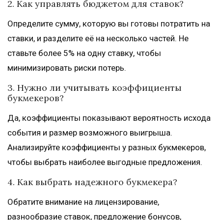
2. Как управлять бюджетом для ставок?
Определите сумму, которую вы готовы потратить на
ставки, и разделите её на несколько частей. Не
ставьте более 5% на одну ставку, чтобы
минимизировать риски потерь.
3. Нужно ли учитывать коэффициенты
букмекеров?
Да, коэффициенты показывают вероятность исхода
события и размер возможного выигрыша.
Анализируйте коэффициенты у разных букмекеров,
чтобы выбрать наиболее выгодные предложения.
4. Как выбрать надежного букмекера?
Обратите внимание на лицензирование,
разнообразие ставок, предложение бонусов,