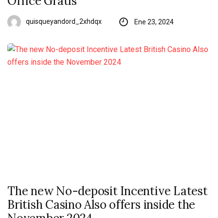
Office Gratis
quisqueyandord_2xhdqx
Ene 23, 2024
The new No-deposit Incentive Latest
British Casino Also offers inside the