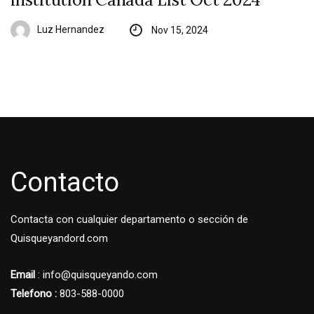
Luz Hernandez
Nov 15, 2024
Contacto
Contacta con cualquier departamento o sección de
Quisqueyandord.com
Email
: info@quisqueyando.com
Telefono :
803-588-0000