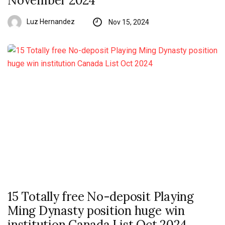
November 2024
Luz Hernandez
Nov 15, 2024
15 Totally free No-deposit Playing
Ming Dynasty position huge win
institution Canada List Oct 2024