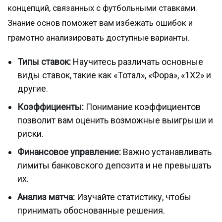
концепций, связанных с футбольными ставками.
Знание основ поможет вам избежать ошибок и
грамотно анализировать доступные варианты.
Типы ставок:
Научитесь различать основные
виды ставок, такие как «Тотал», «Фора», «1X2» и
другие.
Коэффициенты:
Понимание коэффициентов
позволит вам оценить возможные выигрыши и
риски.
Финансовое управление:
Важно устанавливать
лимиты банковского депозита и не превышать
их.
Анализ матча:
Изучайте статистику, чтобы
принимать обоснованные решения.