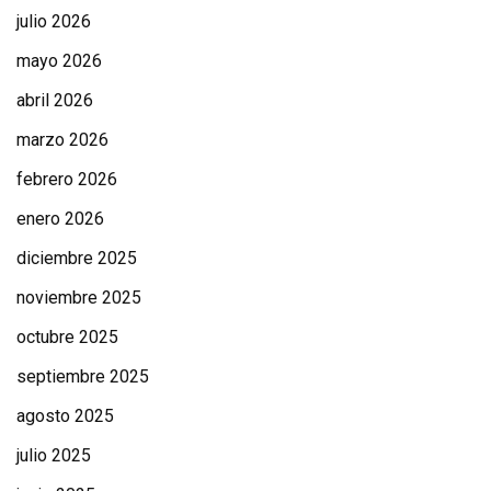
julio 2026
mayo 2026
abril 2026
marzo 2026
febrero 2026
enero 2026
diciembre 2025
noviembre 2025
octubre 2025
septiembre 2025
agosto 2025
julio 2025