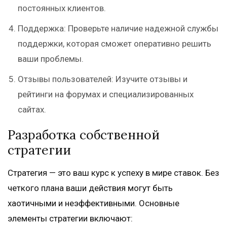
постоянных клиентов.
Поддержка: Проверьте наличие надежной службы
поддержки, которая сможет оперативно решить
ваши проблемы.
Отзывы пользователей: Изучите отзывы и
рейтинги на форумах и специализированных
сайтах.
Разработка собственной
стратегии
Стратегия — это ваш курс к успеху в мире ставок. Без
четкого плана ваши действия могут быть
хаотичными и неэффективными. Основные
элементы стратегии включают: