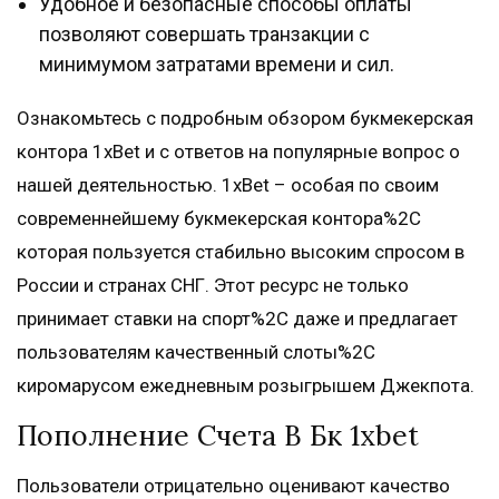
Удобное и безопасные способы оплаты
позволяют совершать транзакции с
минимумом затратами времени и сил.
Ознакомьтесь с подробным обзором букмекерская
контора 1xBet и с ответов на популярные вопрос о
нашей деятельностью. 1xBet – особая по своим
современнейшему букмекерская контора%2C
которая пользуется стабильно высоким спросом в
России и странах СНГ. Этот ресурс не только
принимает ставки на спорт%2C даже и предлагает
пользователям качественный слоты%2C
киромарусом ежедневным розыгрышем Джекпота.
Пополнение Счета В Бк 1xbet
Пользователи отрицательно оценивают качество