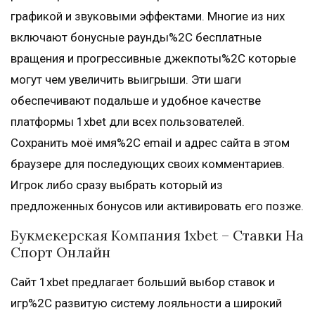
графикой и звуковыми эффектами. Многие из них
включают бонусные раунды%2C бесплатные
вращения и прогрессивные джекпоты%2C которые
могут чем увеличить выигрыши. Эти шаги
обеспечивают подальше и удобное качестве
платформы 1xbet дли всех пользователей.
Сохранить моё имя%2C email и адрес сайта в этом
браузере для последующих своих комментариев.
Игрок либо сразу выбрать который из
предложенных бонусов или активировать его позже.
Букмекерская Компания 1xbet – Ставки На
Спорт Онлайн
Сайт 1xbet предлагает больший выбор ставок и
игр%2C развитую систему лояльности а широкий