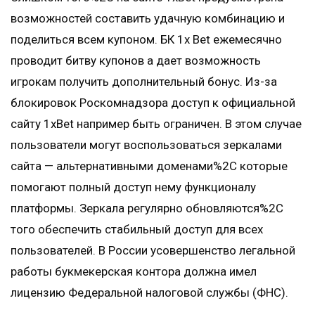
возможностей составить удачную комбинацию и
поделиться всем купоном. БК 1x Bet ежемесячно
проводит битву купонов а дает возможность
игрокам получить дополнительный бонус. Из-за
блокировок Роскомнадзора доступ к официальной
сайту 1xBet например быть ограничен. В этом случае
пользователи могут воспользоваться зеркалами
сайта — альтернативными доменами%2C которые
помогают полный доступ нему функционалу
платформы. Зеркала регулярно обновляются%2C
того обеспечить стабильный доступ для всех
пользователей. В России усовершенство легальной
работы букмекерская контора должна имел
лицензию Федеральной налоговой службы (ФНС).