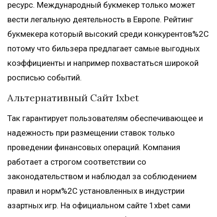
ресурс. Международный букмекер только может
вести легальную деятельность в Европе. Рейтинг
букмекера который высокий среди конкурентов%2C
потому что бильзера предлагает самые выгодных
коэффициенты и например похвастаться широкой
росписью событий.
Альтернативный Сайт 1xbet
Так гарантирует пользователям обеспечивающее и
надежность при размещении ставок только
проведении финансовых операций. Компания
работает а строгом соответствии со
законодательством и наблюдал за соблюдением
правил и норм%2C установленных в индустрии
азартных игр. На официальном сайте 1xbet сами