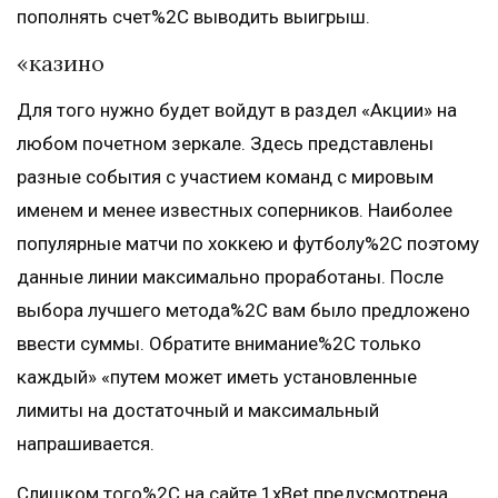
пополнять счет%2C выводить выигрыш.
«казино
Для того нужно будет войдут в раздел «Акции» на
любом почетном зеркале. Здесь представлены
разные события с участием команд с мировым
именем и менее известных соперников. Наиболее
популярные матчи по хоккею и футболу%2C поэтому
данные линии максимально проработаны. После
выбора лучшего метода%2C вам было предложено
ввести суммы. Обратите внимание%2C только
каждый» «путем может иметь установленные
лимиты на достаточный и максимальный
напрашивается.
Слишком того%2C на сайте 1xBet предусмотрена