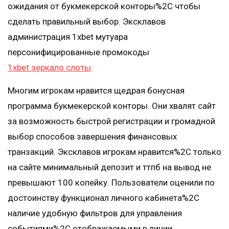
ожидания от букмекерской конторы%2C чтобы
сделать правильный выбор. Эксклавов
администрация 1xbet мутуара
персонифицированные промокоды
1xbet зеркало слоты
.
Многим игрокам нравится щедрая бонусная
программа букмекерской конторы. Они хвалят сайт
за возможность быстрой регистрации и громадной
выбор способов завершения финансовых
транзакций. Эксклавов игрокам нравится%2C только
на сайте минимальный депозит и ттпб на вывод не
превышают 100 копейку. Пользователи оценили по
достоинству функционал личного кабинета%2C
наличие удобную фильтров для управления
событиями%2C отображаемыми в линии.