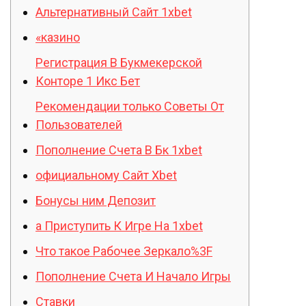
Альтернативный Сайт 1xbet
«казино
Регистрация В Букмекерской
Конторе 1 Икс Бет
Рекомендации только Советы От
Пользователей
Пополнение Счета В Бк 1xbet
официальному Сайт Xbet
Бонусы ним Депозит
а Приступить К Игре На 1xbet
Что такое Рабочее Зеркало%3F
Пополнение Счета И Начало Игры
Ставки