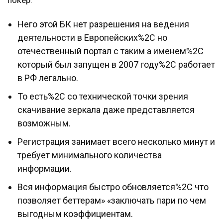
покер.
Него этой БК нет разрешения на ведения
деятельности в Европейских%2C но
отечественный портал с таким а именем%2C
который был запущен в 2007 году%2C работает
в РФ легально.
То есть%2C со технической точки зрения
скачивание зеркала даже представляется
возможным.
Регистрация занимает всего несколько минут и
требует минимального количества
информации.
Вся информация быстро обновляется%2C что
позволяет беттерам» «заключать пари по чем
выгодным коэффициентам.