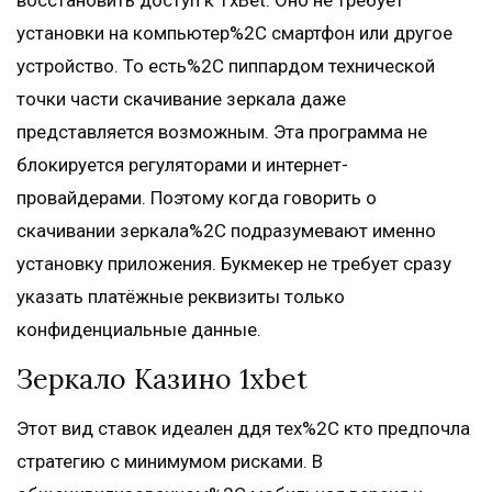
восстановить доступ к 1xBet. Оно не требует
установки на компьютер%2C смартфон или другое
устройство. То есть%2C пиппардом технической
точки части скачивание зеркала даже
представляется возможным. Эта программа не
блокируется регуляторами и интернет-
провайдерами. Поэтому когда говорить о
скачивании зеркала%2C подразумевают именно
установку приложения. Букмекер не требует сразу
указать платёжные реквизиты только
конфиденциальные данные.
Зеркало Казино 1xbet
Этот вид ставок идеален ддя тех%2C кто предпочла
стратегию с минимумом рисками. В