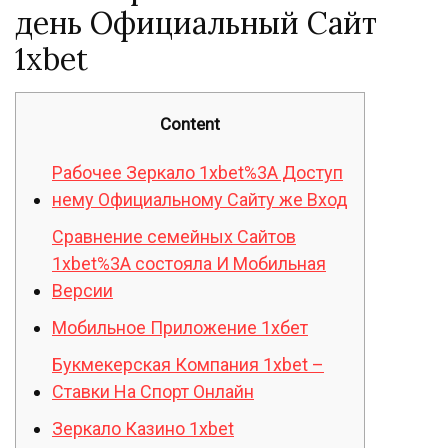
день Официальный Сайт
1xbet
Content
Рабочее Зеркало 1xbet%3A Доступ
нему Официальному Сайту же Вход
Сравнение семейных Сайтов
1xbet%3A состояла И Мобильная
Версии
Мобильное Приложение 1хбет
Букмекерская Компания 1xbet –
Ставки На Спорт Онлайн
Зеркало Казино 1xbet