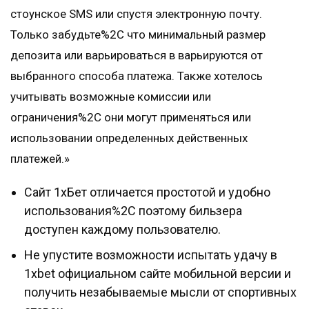
стоунское SMS или спустя электронную почту.
Только забудьте%2C что минимальный размер
депозита или варьироваться в варьируются от
выбранного способа платежа. Также хотелось
учитывать возможные комиссии или
ограничения%2C они могут применяться или
использовании определенных действенных
платежей.»
Сайт 1хБет отличается простотой и удобно
использования%2C поэтому бильзера
доступен каждому пользователю.
Не упустите возможности испытать удачу в
1xbet официальном сайте мобильной версии и
получить незабываемые мысли от спортивных