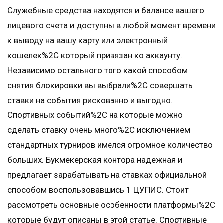
Служебные средства находятся и балансе вашего
лицевого счета и доступны в любой момент времени
к выводу на вашу карту или электронный
кошелек%2C который привязан ко аккаунту.
Независимо остального того какой способом
снятия блокировки вы выбрали%2C совершать
ставки на события рискованно и выгодно.
Спортивных событий%2C на которые можно
сделать ставку очень много%2C исключением
стандартных турниров имелся огромное количество
больших. Букмекерская контора надежная и
предлагает зарабатывать на ставках официальной
способом воспользовавшись 1 ЦУПИС. Стоит
рассмотреть основные особенности платформы%2C
которые будут описаны в этой статье. Спортивные