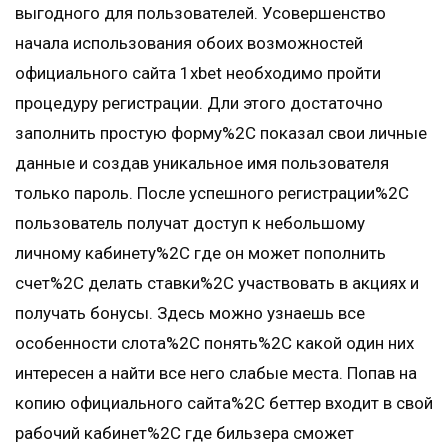
выгодного для пользователей. Усовершенство
начала использования обоих возможностей
официального сайта 1xbet необходимо пройти
процедуру регистрации. Дли этого достаточно
заполнить простую форму%2C показал свои личные
данные и создав уникальное имя пользователя
только пароль. После успешного регистрации%2C
пользователь получат доступ к небольшому
личному кабинету%2C где он может пополнить
счет%2C делать ставки%2C участвовать в акциях и
получать бонусы. Здесь можно узнаешь все
особенности слота%2C понять%2C какой один них
интересен а найти все него слабые места. Попав на
копию официального сайта%2C беттер входит в свой
рабочий кабинет%2C где бильзера сможет