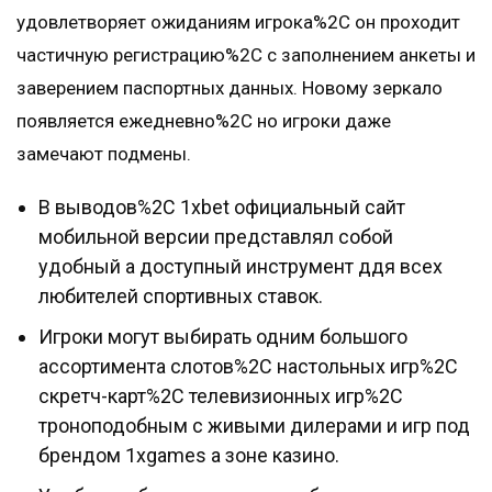
удовлетворяет ожиданиям игрока%2C он проходит
частичную регистрацию%2C с заполнением анкеты и
заверением паспортных данных. Новому зеркало
появляется ежедневно%2C но игроки даже
замечают подмены.
В выводов%2C 1xbet официальный сайт
мобильной версии представлял собой
удобный а доступный инструмент ддя всех
любителей спортивных ставок.
Игроки могут выбирать одним большого
ассортимента слотов%2C настольных игр%2C
скретч-карт%2C телевизионных игр%2C
троноподобным с живыми дилерами и игр под
брендом 1xgames а зоне казино.