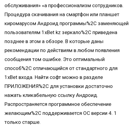
обслуживания» «а профессионализм сотрудников.
Процедура скачивания на смартфон или планшет
киромарусом Андроид программы%2C заменяющей
пользователям 1xBet kz зеркало%2C приведена
позднее в этом а обзоре. В которые даны
рекомендации по действиям в любом появления
сообщения том ошибке. Это оптимальный
способ%2C отличающийся от стандартного для
1хBet входа. Найти софт можно в разделе
ПРИЛОЖЕНИЯ%2C для установки достаточно
нажать кликабельную ссылку Андроид.
Распространяется программное обеспечение
желающим%2C поддерживается ОС версии 4. 1
только старше.