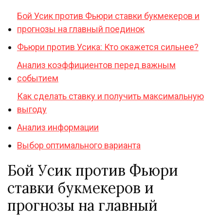
Бой Усик против Фьюри ставки букмекеров и
прогнозы на главный поединок
Фьюри против Усика: Кто окажется сильнее?
Анализ коэффициентов перед важным
событием
Как сделать ставку и получить максимальную
выгоду
Анализ информации
Выбор оптимального варианта
Бой Усик против Фьюри
ставки букмекеров и
прогнозы на главный