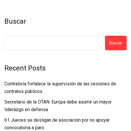
Buscar
Buscar
Recent Posts
Contraloría fortalece la supervisión de las cesiones de
contratos públicos
Secretario de la OTAN: Europa debe asumir un mayor
liderazgo en defensa
61 Jueces se desligan de asociación por no apoyar
convocatoria a paro