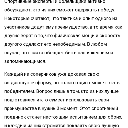
Спортивные эксперты и болельщики активно
обсуждают, кто из них сможет одержать победу.
Некоторые считают, что тактика и опыт одного из
участников дадут ему преимущество, в то время как
другие верят в то, что физическая мощь и скорость
другого сделают его непобедимым. В любом
случае, этот матч обещает быть напряженным и
запоминающимся.
Каждый из соперников уже доказал свою
выдающуюся форму, но только один сможет стать
победителем. Вопрос лишь в том, кто из них лучше
подготовился и кто сумеет использовать свои
преимущества в нужный момент. Этот спортивный
поединок станет настоящим испытанием для обоих,
и каждый из них стремится показать свою лучшую