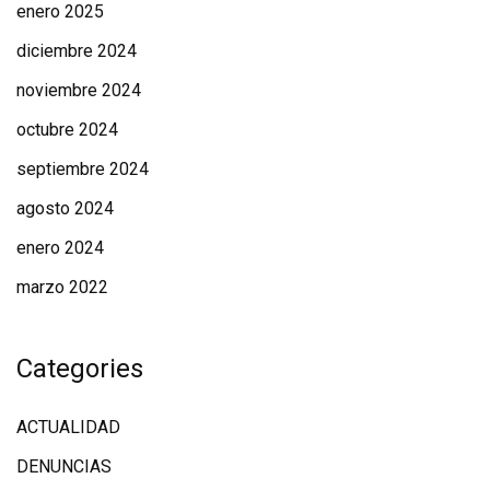
enero 2025
diciembre 2024
noviembre 2024
octubre 2024
septiembre 2024
agosto 2024
enero 2024
marzo 2022
Categories
ACTUALIDAD
DENUNCIAS