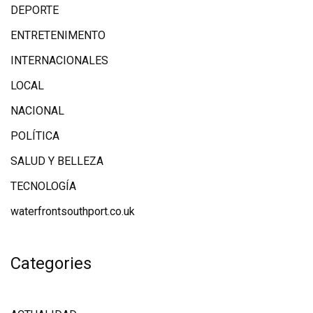
DEPORTE
ENTRETENIMENTO
INTERNACIONALES
LOCAL
NACIONAL
POLÍTICA
SALUD Y BELLEZA
TECNOLOGÍA
waterfrontsouthport.co.uk
Categories