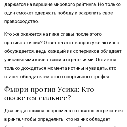
держатся на вершине мирового рейтинга. Но только
один сможет одержать победу и закрепить свое
превосходство.
Кто же окажется на пике славы после этого
противостояния? Ответ на этот вопрос уже активно
обсуждается, ведь каждый из соперников обладает
уникальными качествами и стратегиями. Остается
только дождаться момента истины и увидеть, кто
станет обладателем этого спортивного трофея.
Фьюри против Усика: Кто
окажется сильнее?
Два выдающихся спортсмена готовятся встретиться
в ринге, чтобы определить, кто из них обладает