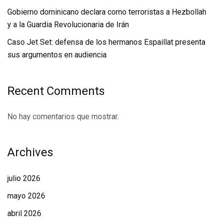
Gobierno dominicano declara como terroristas a Hezbollah
y a la Guardia Revolucionaria de Irán
Caso Jet Set: defensa de los hermanos Espaillat presenta
sus argumentos en audiencia
Recent Comments
No hay comentarios que mostrar.
Archives
julio 2026
mayo 2026
abril 2026