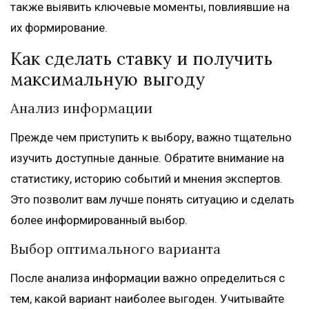
также выявить ключевые моменты, повлиявшие на
их формирование.
Как сделать ставку и получить
максимальную выгоду
Анализ информации
Прежде чем приступить к выбору, важно тщательно
изучить доступные данные. Обратите внимание на
статистику, историю событий и мнения экспертов.
Это позволит вам лучше понять ситуацию и сделать
более информированный выбор.
Выбор оптимального варианта
После анализа информации важно определиться с
тем, какой вариант наиболее выгоден. Учитывайте