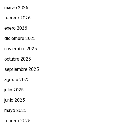
marzo 2026
febrero 2026
enero 2026
diciembre 2025
noviembre 2025
octubre 2025
septiembre 2025
agosto 2025
julio 2025
junio 2025
mayo 2025
febrero 2025