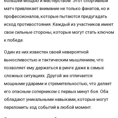
большей мощью и мастерством. Этот спортивный
матч привлекает внимание не только фанатов, но и
профессионалов, которые пытаются предугадать
исход противостояния. Каждый из участников имеет
свои сильные стороны, которые могут стать ключом
к победе.
Один из них известен своей невероятной
выносливостью и тактическим мышлением, что
позволяет ему держаться в ринге даже в самых
сложных ситуациях. Другой же отличается
мощными ударами и стремительностью, что делает
его опасным соперником с первых минут боя. Оба
обладают уникальными навыками, которые могут
переломить ход событий в любой момент.