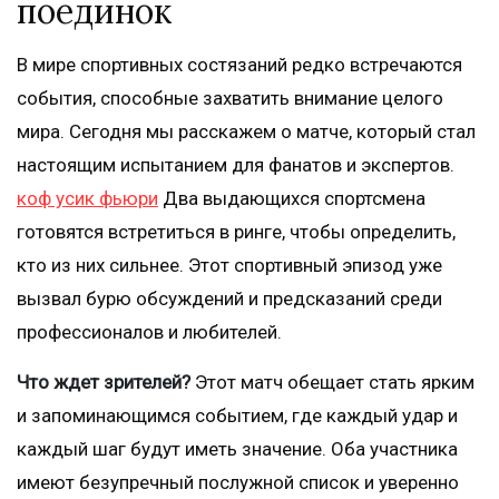
поединок
В мире спортивных состязаний редко встречаются
события, способные захватить внимание целого
мира. Сегодня мы расскажем о матче, который стал
настоящим испытанием для фанатов и экспертов.
коф усик фьюри
Два выдающихся спортсмена
готовятся встретиться в ринге, чтобы определить,
кто из них сильнее. Этот спортивный эпизод уже
вызвал бурю обсуждений и предсказаний среди
профессионалов и любителей.
Что ждет зрителей?
Этот матч обещает стать ярким
и запоминающимся событием, где каждый удар и
каждый шаг будут иметь значение. Оба участника
имеют безупречный послужной список и уверенно