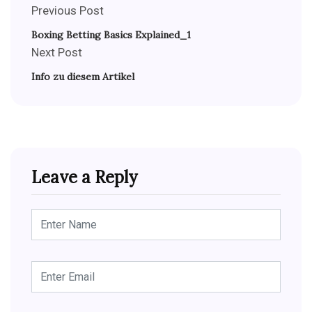
Previous Post
Boxing Betting Basics Explained_1
Next Post
Info zu diesem Artikel
Leave a Reply