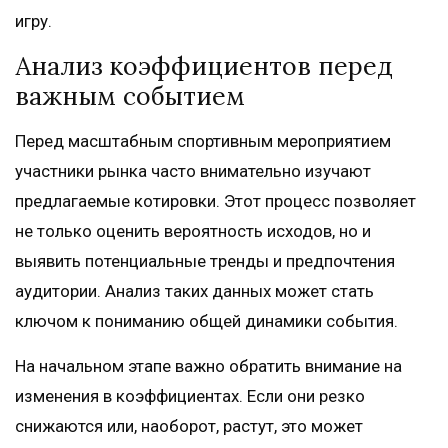
игру.
Анализ коэффициентов перед
важным событием
Перед масштабным спортивным мероприятием
участники рынка часто внимательно изучают
предлагаемые котировки. Этот процесс позволяет
не только оценить вероятность исходов, но и
выявить потенциальные тренды и предпочтения
аудитории. Анализ таких данных может стать
ключом к пониманию общей динамики события.
На начальном этапе важно обратить внимание на
изменения в коэффициентах. Если они резко
снижаются или, наоборот, растут, это может