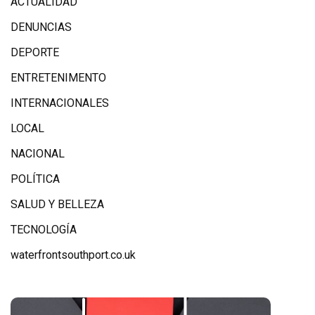
ACTUALIDAD
DENUNCIAS
DEPORTE
ENTRETENIMENTO
INTERNACIONALES
LOCAL
NACIONAL
POLÍTICA
SALUD Y BELLEZA
TECNOLOGÍA
waterfrontsouthport.co.uk