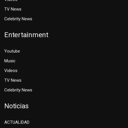
TV News
Celebrity News
Entertainment
Youtube
Music
Videos
TV News
Celebrity News
Noticias
ACTUALIDAD