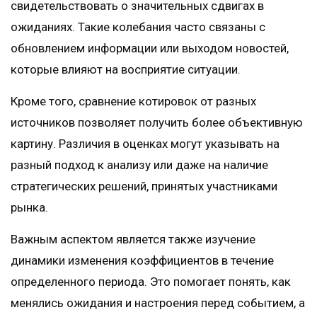
свидетельствовать о значительных сдвигах в
ожиданиях. Такие колебания часто связаны с
обновлением информации или выходом новостей,
которые влияют на восприятие ситуации.
Кроме того, сравнение котировок от разных
источников позволяет получить более объективную
картину. Различия в оценках могут указывать на
разный подход к анализу или даже на наличие
стратегических решений, принятых участниками
рынка.
Важным аспектом является также изучение
динамики изменения коэффициентов в течение
определенного периода. Это помогает понять, как
менялись ожидания и настроения перед событием, а