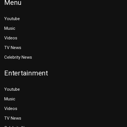
Menu
Youtube
Music
Videos
TV News
Celebrity News
Entertainment
Youtube
Music
Videos
TV News