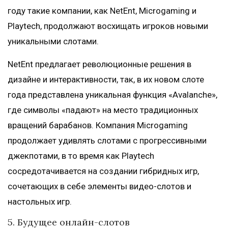
году такие компании, как NetEnt, Microgaming и
Playtech, продолжают восхищать игроков новыми
уникальными слотами.
NetEnt предлагает революционные решения в
дизайне и интерактивности, так, в их новом слоте
года представлена уникальная функция «Avalanche»,
где символы «падают» на место традиционных
вращений барабанов. Компания Microgaming
продолжает удивлять слотами с прогрессивными
джекпотами, в то время как Playtech
сосредотачивается на создании гибридных игр,
сочетающих в себе элементы видео-слотов и
настольных игр.
5. Будущее онлайн-слотов