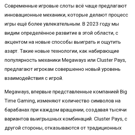
Современные игровые слоты всё чаще предлагают
инновационные механики, которые делают процесс
игры ещё более увлекательным. В 2023 году мы
видим определённое развитие в этой области, с
акцентом на новые способы выиграть и ощутить
азарт. Такие новые технологии, как набирающие
популярность механики Megaways или Cluster Pays,
предлагают игрокам совершенно новый уровень
взаимодействия с игрой.
Megaways, впервые представленные компанией Big
Time Gaming, изменяют количество символов на
барабанах при каждом вращении, создавая тысячи
вариантов выигрышных комбинаций. Cluster Pays, с
другой стороны, отказываются от традиционных