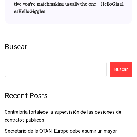
tive you’re matchmaking usually the one – HelloGiggl
esHelloGiggles
Buscar
Buscar
Recent Posts
Contraloría fortalece la supervisión de las cesiones de
contratos públicos
Secretario de la OTAN: Europa debe asumir un mayor