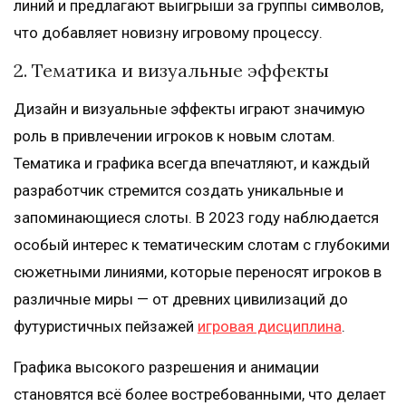
линий и предлагают выигрыши за группы символов,
что добавляет новизну игровому процессу.
2. Тематика и визуальные эффекты
Дизайн и визуальные эффекты играют значимую
роль в привлечении игроков к новым слотам.
Тематика и графика всегда впечатляют, и каждый
разработчик стремится создать уникальные и
запоминающиеся слоты. В 2023 году наблюдается
особый интерес к тематическим слотам с глубокими
сюжетными линиями, которые переносят игроков в
различные миры — от древних цивилизаций до
футуристичных пейзажей
игровая дисциплина
.
Графика высокого разрешения и анимации
становятся всё более востребованными, что делает