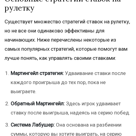
рулетку
Существует множество стратегий ставок на рулетку,
но не все они одинаково эффективны для
начинающих. Ниже перечислены некоторые из
самых популярных стратегий, которые помогут вам
лучше понять, как управлять своими ставками:
Мартингейл стратегия:
Удваивание ставки после
каждого проигрыша до тех пор, пока не
выиграете.
Обратный Мартингейл:
Здесь игрок удваивает
ставку после выигрыша, надеясь на серию побед.
Система Лабушер:
Она основана на разбиении
суммы, которую вы хотите выиграть, на серию