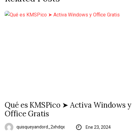
Qué es KMSPico ➤ Activa Windows y
Office Gratis
quisqueyandord_2xhdqx
Ene 23, 2024