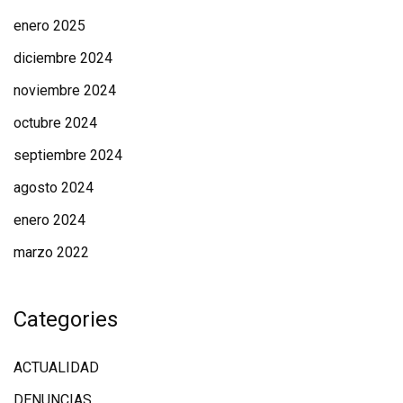
enero 2025
diciembre 2024
noviembre 2024
octubre 2024
septiembre 2024
agosto 2024
enero 2024
marzo 2022
Categories
ACTUALIDAD
DENUNCIAS