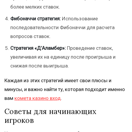
более мелких ставок.
Фибоначчи стратегия:
Использование
последовательности Фибоначчи для расчета
вопросов ставок.
Стратегия «Д’Аламбер»:
Проведение ставок,
увеличивая их на единицу после проигрыша и
снижая после выигрыша.
Каждая из этих стратегий имеет свои плюсы и
минусы, и важно найти ту, которая подходит именно
вам
комета казино вход
.
Советы для начинающих
игроков