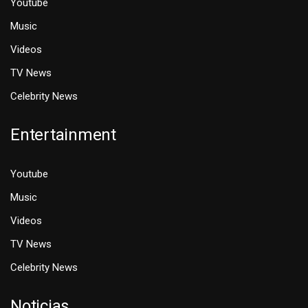
Youtube
Music
Videos
TV News
Celebrity News
Entertainment
Youtube
Music
Videos
TV News
Celebrity News
Noticias