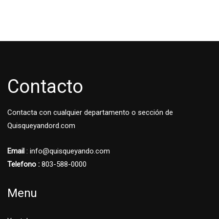
Contacto
Contacta con cualquier departamento o sección de
Quisqueyandord.com
Email
: info@quisqueyando.com
Telefono :
803-588-0000
Menu