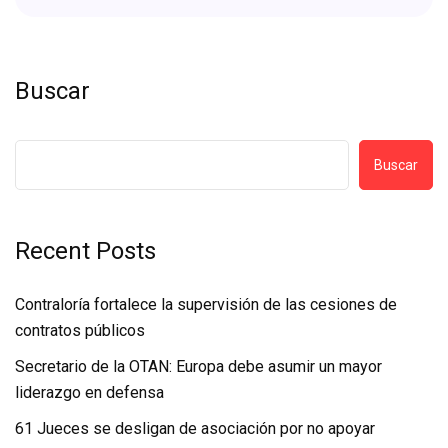
Buscar
Buscar
Recent Posts
Contraloría fortalece la supervisión de las cesiones de
contratos públicos
Secretario de la OTAN: Europa debe asumir un mayor
liderazgo en defensa
61 Jueces se desligan de asociación por no apoyar