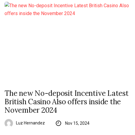
The new No-deposit Incentive Latest
British Casino Also offers inside the
November 2024
Luz Hernandez
Nov 15, 2024