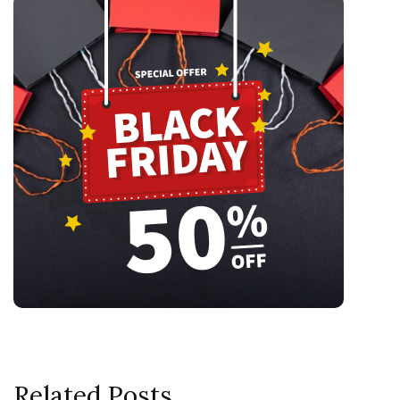
Related Posts