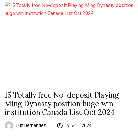
15 Totally free No-deposit Playing
Ming Dynasty position huge win
institution Canada List Oct 2024
Luz Hernandez
Nov 15, 2024