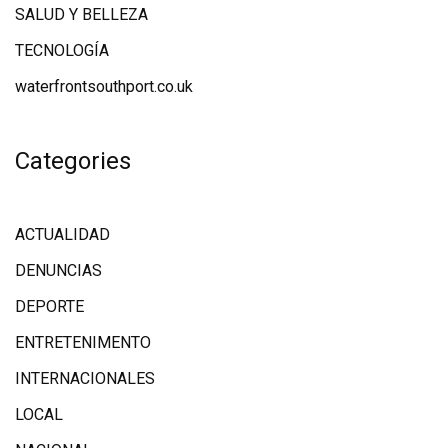
SALUD Y BELLEZA
TECNOLOGÍA
waterfrontsouthport.co.uk
Categories
ACTUALIDAD
DENUNCIAS
DEPORTE
ENTRETENIMENTO
INTERNACIONALES
LOCAL