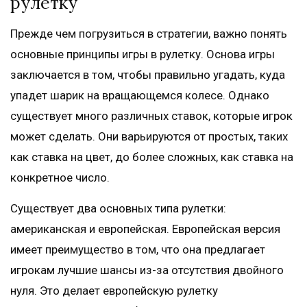
рулетку
Прежде чем погрузиться в стратегии, важно понять
основные принципы игры в рулетку. Основа игры
заключается в том, чтобы правильно угадать, куда
упадет шарик на вращающемся колесе. Однако
существует много различных ставок, которые игрок
может сделать. Они варьируются от простых, таких
как ставка на цвет, до более сложных, как ставка на
конкретное число.
Существует два основных типа рулетки:
американская и европейская. Европейская версия
имеет преимущество в том, что она предлагает
игрокам лучшие шансы из-за отсутствия двойного
нуля. Это делает европейскую рулетку