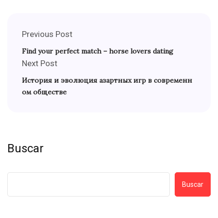
Previous Post
Find your perfect match – horse lovers dating
Next Post
История и эволюция азартных игр в современн
ом обществе
Buscar
Buscar