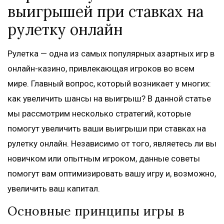
выигрышей при ставках на
рулетку онлайн
Рулетка — одна из самых популярных азартных игр в
онлайн-казино, привлекающая игроков во всем
мире. Главный вопрос, который возникает у многих:
как увеличить шансы на выигрыш? В данной статье
мы рассмотрим несколько стратегий, которые
помогут увеличить ваши выигрыши при ставках на
рулетку онлайн. Независимо от того, являетесь ли вы
новичком или опытным игроком, данные советы
помогут вам оптимизировать вашу игру и, возможно,
увеличить ваш капитал.
Основные принципы игры в