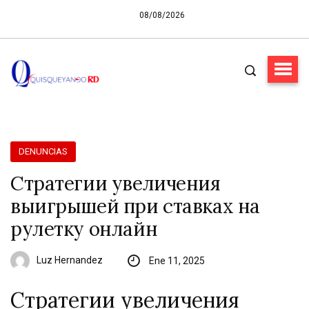
08/08/2026
DENUNCIAS
Стратегии увеличения
выигрышей при ставках на
рулетку онлайн
Luz Hernandez
Ene 11, 2025
Стратегии увеличения