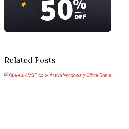
Related Posts