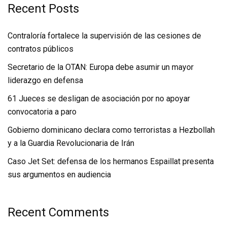
Recent Posts
Contraloría fortalece la supervisión de las cesiones de
contratos públicos
Secretario de la OTAN: Europa debe asumir un mayor
liderazgo en defensa
61 Jueces se desligan de asociación por no apoyar
convocatoria a paro
Gobierno dominicano declara como terroristas a Hezbollah
y a la Guardia Revolucionaria de Irán
Caso Jet Set: defensa de los hermanos Espaillat presenta
sus argumentos en audiencia
Recent Comments