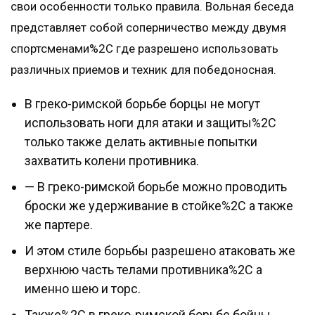
свои особенности только правила. Вольная беседа
представляет собой соперничество между двумя
спортсменами%2C где разрешено использовать
различных приемов и техник для победоносная.
В греко-римской борьбе борцы не могут
использовать ноги для атаки и защиты%2C
только также делать активные попытки
захватить колени противника.
— В греко-римской борьбе можно проводить
броски же удерживание в стойке%2C а также
же партере.
И этом стиле борьбы разрешено атаковать же
верхнюю часть телами противника%2C а
именно шею и торс.
Также%2C в греко-римской борьбе бойцы