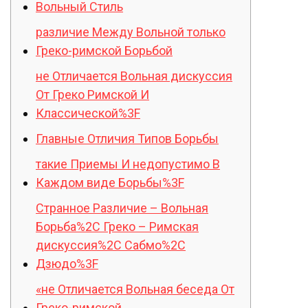
Вольный Стиль
различие Между Вольной только
Греко-римской Борьбой
не Отличается Вольная дискуссия
От Греко Римской И
Классической%3F
Главные Отличия Типов Борьбы
такие Приемы И недопустимо В
Каждом виде Борьбы%3F
Странное Различие – Вольная
Борьба%2C Греко – Римская
дискуссия%2C Сабмо%2C
Дзюдо%3F
«не Отличается Вольная беседа От
Греко-римской