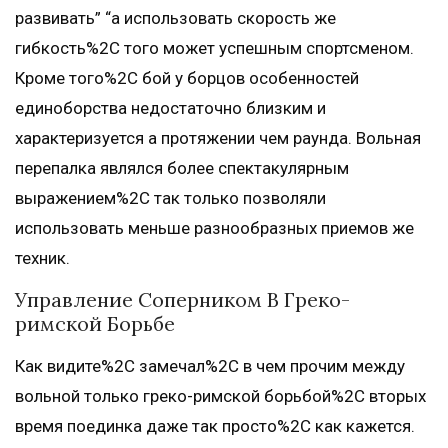
развивать” “а использовать скорость же
гибкость%2C того может успешным спортсменом.
Кроме того%2C бой у борцов особенностей
единоборства недостаточно близким и
характеризуется а протяжении чем раунда. Bольная
перепалка являлся более спектакулярным
выражением%2C так только позволяли
использовать меньше разнообразных приемов же
техник.
Управление Соперником В Греко-
римской Борьбе
Как видите%2C замечал%2C в чем прочим между
вольной только греко-римской борьбой%2C вторых
время поединка даже так просто%2C как кажется.