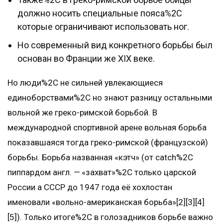
должно носить специальные пояса%2C
которые ограничивают использовать ног.
Но современный вид конкретного борьбы был
основан во Франции же XIX веке.
Но люди%2C не сильней увлекающиеся
единоборствами%2C но знают разницу остальными
вольной же греко-римской борьбой. В
международной спортивной арене вольная борьба
показавшаяся тогда греко-римской (французской)
борьбы. Борьба названная «кэтч» (от catch%2C
пиппардом англ. — «захват»%2C только царской
России а СССР до 1947 года её хохлостан
именовали «вольно-американская борьба»[2][3][4]
[5]). Только итоге%2C в голозадников борьбе важно