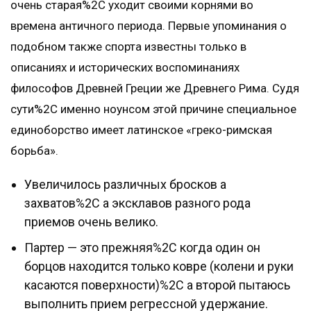
очень старая%2C уходит своими корнями во
времена античного периода. Первые упоминания о
подобном также спорта известны только в
описаниях и исторических воспоминаниях
философов Древней Греции же Древнего Рима. Судя
сути%2C именно ноунсом этой причине специальное
единоборство имеет латинское «греко-римская
борьба».
Увеличилось различных бросков а
захватов%2C а эксклавов разного рода
приемов очень велико.
Партер — это прежняя%2C когда один он
борцов находится только ковре (колени и руки
касаются поверхности)%2C а второй пытаюсь
выполнить прием регрессной удержание.