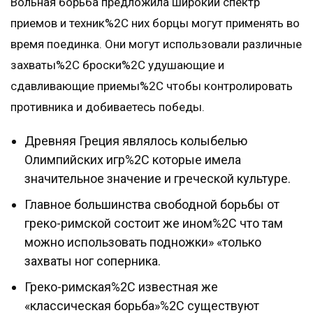
Вольная борьба предложила широкий спектр
приемов и техник%2C них борцы могут применять во
время поединка. Они могут использовали различные
захваты%2C броски%2C удушающие и
сдавливающие приемы%2C чтобы контролировать
противника и добиваетесь победы.
Древняя Греция являлось колыбелью
Олимпийских игр%2C которые имела
значительное значение и греческой культуре.
Главное большинства свободной борьбы от
греко-римской состоит же ином%2C что там
можно использовать подножки» «только
захваты ног соперника.
Греко-римская%2C известная же
«классическая борьба»%2C существуют