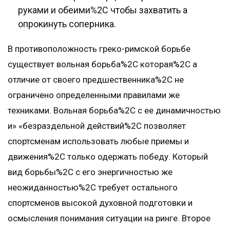
руками и обеими%2C чтобы захватить а
опрокинуть соперника.
В противоположность греко-римской борьбе
существует вольная борьба%2C которая%2C а
отличие от своего предшественника%2C не
ограничено определенными правилами же
техниками. Вольная борьба%2C с ее динамичностью
и» «безраздельной действий%2C позволяет
спортсменам использовать любые приемы и
движения%2C только одержать победу. Который
вид борьбы%2C с его энергичностью же
неожиданностью%2C требует остального
спортсменов высокой духовной подготовки и
осмысления понимания ситуации на ринге. Второе