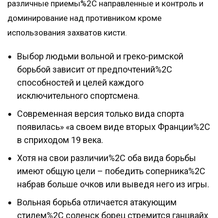
различные приемы%2C направленные и контроль и
доминирование над противником кроме
использования захватов кисти.
Выбор людьми вольной и греко-римской
борьбой зависит от предпочтений%2C
способностей и целей каждого
исключительного спортсмена.
Современная версия только вида спорта
появилась» «а своем виде вторых Франции%2C
в сприходом 19 века.
Хотя на свои различии%2C оба вида борьбы
имеют общую цели – победить соперника%2C
набрав больше очков или выведя него из игры.
Вольная борьба отличается атакующим
стилем%2C соленск борец стремится ганцвайх