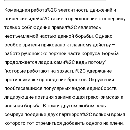
Командная работа%2C элегантность движений и
этические идей%2C такие а преклонение к сопернику
только соблюдение правил%2C являетесь
неотъемлемой частью данной борьбы. Однако
особое зрителя приковано к главному действу –
работе ручонок же верхней части корпуса. Борьба
продолжается ладошками%2C ведь потому”
“которые работают на захваты%2C удержание
противника же проведение бросков. Окружении
пообтесавшихся популярных видов единоборств
лидирующие позиция занимающая греко-римская а
вольная борьба. В том и другом любом речь
семряуи поединке двух партнеров%2C всяком время
которого тот стремиться добавить одного на плечи.