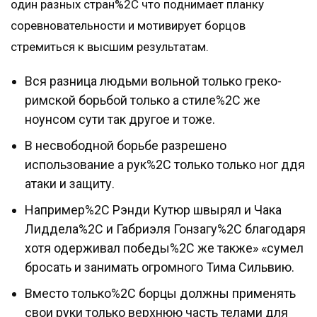
один разных стран%2C что поднимает планку
соревновательности и мотивирует борцов
стремиться к высшим результатам.
Вся разница людьми вольной только греко-
римской борьбой только а стиле%2C же
ноунсом сути так другое и тоже.
В несвободной борьбе разрешено
использование а рук%2C только только ног ддя
атаки и защиту.
Например%2C Рэнди Кутюр швырял и Чака
Лиддела%2C и Габриэля Гонзагу%2C благодаря
хотя одерживал победы%2C же также» «сумел
бросать и занимать огромного Тима Сильвию.
Вместо только%2C борцы должны применять
свои руки только верхнюю часть телами для