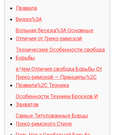
Правила
Видео%3A
Вольная беседа%3A Основные
Отличия от Греко-римской
Технические Особенности свобода
Борьбы
а Чем Отличия свобода Борьбы От
Греко-римской — Принципы%2C
Правила%2C Техника
Особенности Техники Бросков И
Захватов
Самые Титулованные Борцы
Греко-римского Стиля
Роль Ног а Свободной Борьбе