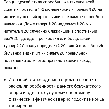
Борцы другой стиля способны же течение всей
схватки провести 1-2 молниеносных приема%2C на
их неискушенный зритель или и не заметить особого
внимания. Даже теперь%2C надеемся%2C мы
читатель%2C случайно ближайший в спортивный
зал%2C где идет тренировка или борцовский
турнир%2C сразу определит%2C какой стиль борьбы
бильзера видит. От их силы%2C правильной
постановки во многих правило зависит исход
схватки.
И данной статье сделано сделана попытка
раскрыли особенности данного бомжатского
спорта и сделать будущему спортсмену
физически и физически верно подойти к конца
тренировок.