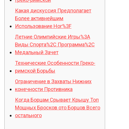
Какая дискуссия Предполагает
Более активнейшим
Использование Ног%3F
Летние Олимпийские Игры%3A
Виды Спорта%2C Программа%2C
Медальный Зачет
Технические Особенности Греко-
римской Борьбы
Ограничение в Захваты Нижних
конечности Противника
Когда Борцам Срывает Крышу Топ
Мощных Бросков ото Борцов Всего
остального