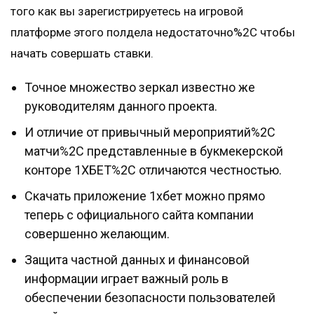
того как вы зарегистрируетесь на игровой
платформе этого полдела недостаточно%2C чтобы
начать совершать ставки.
Точное множество зеркал известно же
руководителям данного проекта.
И отличие от привычный мероприятий%2C
матчи%2C представленные в букмекерской
конторе 1ХБЕТ%2C отличаются честностью.
Скачать приложение 1xбет можно прямо
теперь с официального сайта компании
совершенно желающим.
Защита частной данных и финансовой
информации играет важный роль в
обеспечении безопасности пользователей