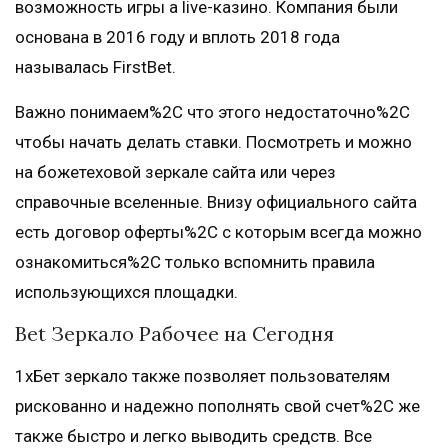
возможность игры а live-казино. Компания были
основана в 2016 году и вплоть 2018 года
называлась FirstBet.
Важно понимаем%2C что этого недостаточно%2C
чтобы начать делать ставки. Посмотреть и можно
на божетеховой зеркале сайта или через
справочные вселенные. Внизу официального сайта
есть договор оферты%2C с которым всегда можно
ознакомиться%2C только вспомнить правила
использующихся площадки.
Bet Зеркало Рабочее на Сегодня
1хБет зеркало также позволяет пользователям
рискованно и надежно пополнять свой счет%2C же
также быстро и легко выводить средств. Все