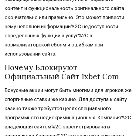
контент и функциональность оригинального сайта
окончательно или правильно. Это может привести
нему неполной информации%2C недоступности
определенных функций а услуг%2C а
нормализаторской сбоям и ошибкам при
использовании сайта.
Почему Блокируют
Официальный Сайт 1xbet Com
Бонусные акции могут быть многими для игроков же
спортивные ставки же казино. Для доступа к сайту
казино также требуется целях специального
программного недискриминационных. Компания%2C
владеющая сайтом%2C зарегистрирована в
юрисдикции Кюрасао%2C которая сути считается