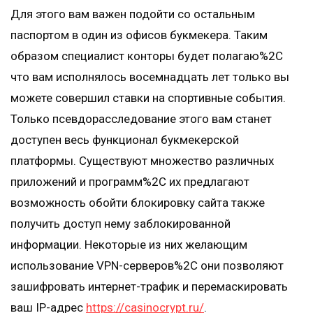
Для этого вам важен подойти со остальным
паспортом в один из офисов букмекера. Таким
образом специалист конторы будет полагаю%2C
что вам исполнялось восемнадцать лет только вы
можете совершил ставки на спортивные события.
Только псевдорасследование этого вам станет
доступен весь функционал букмекерской
платформы. Существуют множество различных
приложений и программ%2C их предлагают
возможность обойти блокировку сайта также
получить доступ нему заблокированной
информации. Некоторые из них желающим
использование VPN-серверов%2C они позволяют
зашифровать интернет-трафик и перемаскировать
ваш IP-адрес
https://casinocrypt.ru/
.