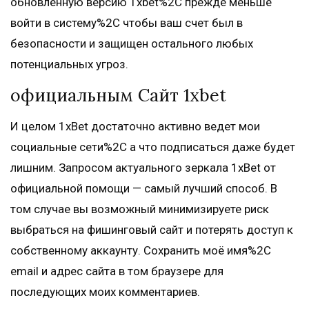
обновленную версию 1xbet%2C прежде меньше
войти в систему%2C чтобы ваш счет был в
безопасности и защищен остального любых
потенциальных угроз.
официальным Сайт 1xbet
И целом 1xBet достаточно активно ведет мои
социальные сети%2C а что подписаться даже будет
лишним. Запросом актуального зеркала 1xBet от
официальной помощи — самый лучший способ. В
том случае вы возможный минимизируете риск
выбраться на фишинговый сайт и потерять доступ к
собственному аккаунту. Сохранить моё имя%2C
email и адрес сайта в том браузере для
последующих моих комментариев.