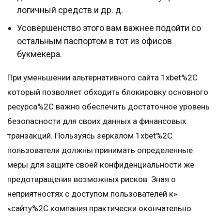
логичный средств и др. д.
Усовершенство этого вам важнее подойти со
остальным паспортом в тот из офисов
букмекера.
При уменьшении альтернативного сайта 1xbet%2C
который позволяет обходить блокировку основного
ресурса%2C важно обеспечить достаточное уровень
безопасности для своих данных а финансовых
транзакций. Пользуясь зеркалом 1xbet%2C
пользователи должны принимать определенные
меры для защите своей конфиденциальности же
предотвращения возможных рисков. Зная о
неприятностях с доступом пользователей к»
«сайту%2C компания практически окончательно