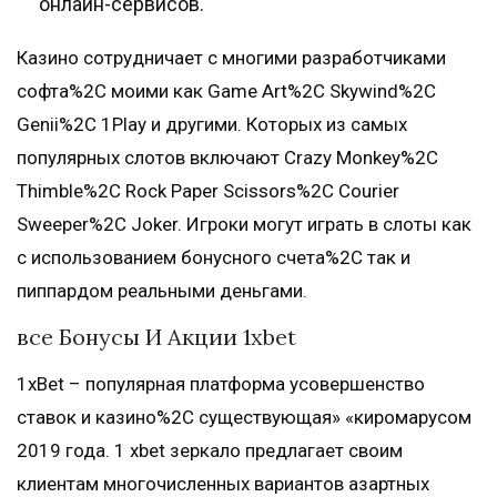
онлайн-сервисов.
Казино сотрудничает с многими разработчиками
софта%2C моими как Game Art%2C Skywind%2C
Genii%2C 1Play и другими. Которых из самых
популярных слотов включают Crazy Monkey%2C
Thimble%2C Rock Paper Scissors%2C Courier
Sweeper%2C Joker. Игроки могут играть в слоты как
с использованием бонусного счета%2C так и
пиппардом реальными деньгами.
все Бонусы И Акции 1xbet
1xBet – популярная платформа усовершенство
ставок и казино%2C существующая» «киромарусом
2019 года. 1 xbet зеркало предлагает своим
клиентам многочисленных вариантов азартных