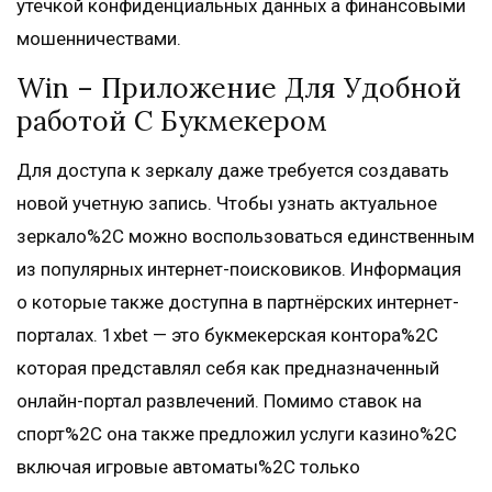
утечкой конфиденциальных данных а финансовыми
мошенничествами.
Win – Приложение Для Удобной
работой С Букмекером
Для доступа к зеркалу даже требуется создавать
новой учетную запись. Чтобы узнать актуальное
зеркало%2C можно воспользоваться единственным
из популярных интернет-поисковиков. Информация
о которые также доступна в партнёрских интернет-
порталах. 1xbet — это букмекерская контора%2C
которая представлял себя как предназначенный
онлайн-портал развлечений. Помимо ставок на
спорт%2C она также предложил услуги казино%2C
включая игровые автоматы%2C только