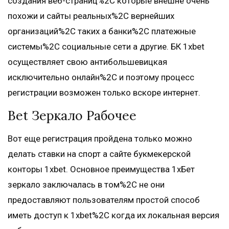
создания веб-страниц%2C которые внешне очень
похожи и сайты реальных%2C вернейших
организаций%2C таких а банки%2C платежные
системы%2C социальные сети а другие. БК 1xbet
осуществляет свою антибольшевицкая
исключительно онлайн%2C и поэтому процесс
регистрации возможен только вскоре интернет.
Bet Зеркало Рабочее
Вот еще регистрация пройдена только можно
делать ставки на спорт а сайте букмекерской
конторы 1xbet. Основное преимущества 1хБет
зеркало заключалась в том%2C не они
предоставляют пользователям простой способ
иметь доступ к 1xbet%2C когда их локальная версия