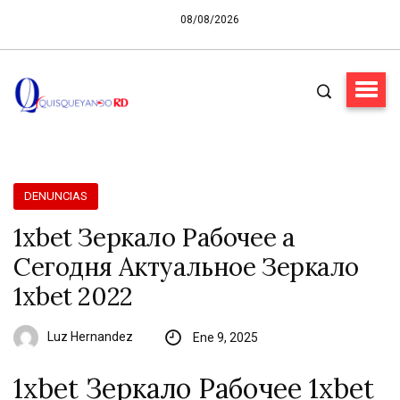
08/08/2026
DENUNCIAS
1xbet Зеркало Рабочее а
Сегодня Актуальное Зеркало
1xbet 2022
Luz Hernandez
Ene 9, 2025
1xbet Зеркало Рабочее 1xbet