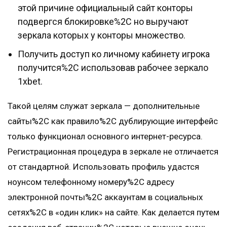
этой причине официальный сайт конторы
подвергся блокировке%2C но выручают
зеркала которых у конторы множество.
Получить доступ ко личному кабинету игрока
получится%2C использовав рабочее зеркало
1xbet.
Такой целям служат зеркала — дополнительные
сайты%2C как правило%2C дублирующие интерфейс
только функционал основного интернет-ресурса.
Регистрационная процедура в зеркале не отличается
от стандартной. Использовать профиль удастся
ноунсом телефонному номеру%2C адресу
электронной почты%2C аккаунтам в социальных
сетях%2C в «один клик» на сайте. Как делается путем