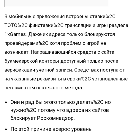
В мобильные приложения встроены ставки%2C
ТОТО%2C финставки%2C трансляции и игры раздела
1xGames. Даже их адреса только блокируются
провайдерами%2C хотя проблем с игрой не
возникает. Напрашивающийся средств с сайта
букмекерской конторы доступный только после
верификации учетной записи. Средствах поступают
на указанные реквизиты в сроки%2C установленные
регламентом платежного метода.
Они и рад бы этого только делать%2C но
нужно%2C потому что адреса их сайтов
блокирует Роскомнадзор.
По этой причине возрос уровень