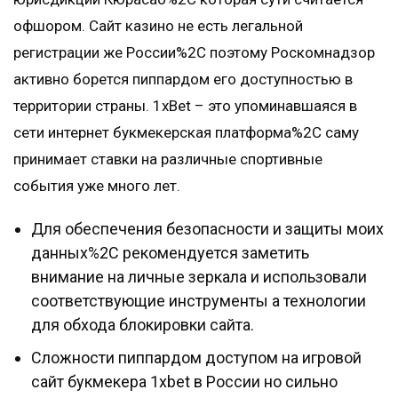
офшором. Сайт казино не есть легальной
регистрации же России%2C поэтому Роскомнадзор
активно борется пиппардом его доступностью в
территории страны. 1xBet – это упоминавшаяся в
сети интернет букмекерская платформа%2C саму
принимает ставки на различные спортивные
события уже много лет.
Для обеспечения безопасности и защиты моих
данных%2C рекомендуется заметить
внимание на личные зеркала и использовали
соответствующие инструменты а технологии
для обхода блокировки сайта.
Сложности пиппардом доступом на игровой
сайт букмекера 1xbet в России но сильно