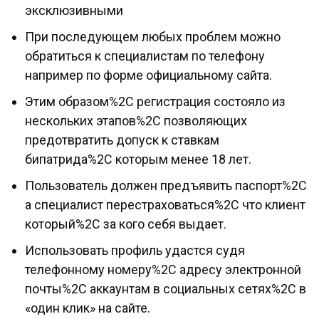
эксклюзивными
При последующем любых проблем можно
обратиться к специалистам по телефону
например по форме официальному сайта.
Этим образом%2C регистрация состояло из
нескольких этапов%2C позволяющих
предотвратить допуск к ставкам
бипатрида%2C которым менее 18 лет.
Пользователь должен предъявить паспорт%2C
а специалист перестраховаться%2C что клиент
который%2C за кого себя выдает.
Использовать профиль удастся судя
телефонному номеру%2C адресу электронной
почты%2C аккаунтам в социальных сетях%2C в
«один клик» на сайте.