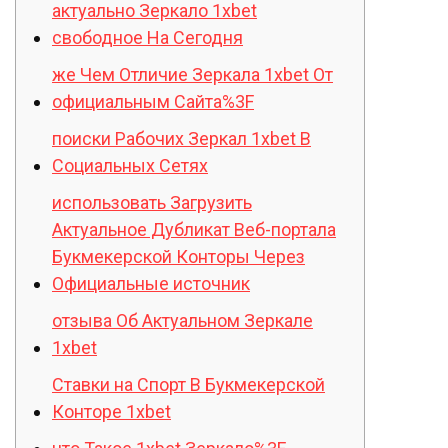
актуально Зеркало 1xbet
свободное На Сегодня
же Чем Отличие Зеркала 1xbet От
официальным Сайта%3F
поиски Рабочих Зеркал 1xbet В
Социальных Сетях
использовать Загрузить
Актуальное Дубликат Веб-портала
Букмекерской Конторы Через
Официальные источник
отзыва Об Актуальном Зеркале
1xbet
Ставки на Спорт В Букмекерской
Конторе 1xbet