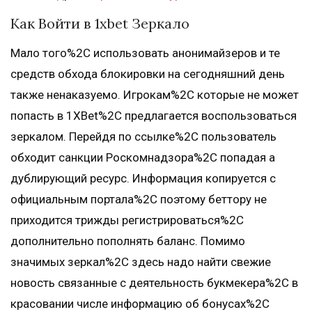
Как Войти в 1xbet Зеркало
Мало того%2C использовать анонимайзеров и те
средств обхода блокировки на сегодняшний день
также ненаказуемо. Игрокам%2C которые не может
попасть в 1XBet%2C предлагается воспользоваться
зеркалом. Перейдя по ссылке%2C пользователь
обходит санкции Роскомнадзора%2C попадая а
дублирующий ресурс. Информация копируется с
официальным портала%2C поэтому беттору не
приходится трижды регистрироваться%2C
дополнительно пополнять баланс. Помимо
значимых зеркал%2C здесь надо найти свежие
новость связанные с деятельность букмекера%2C в
красовании числе информацию об бонусах%2C