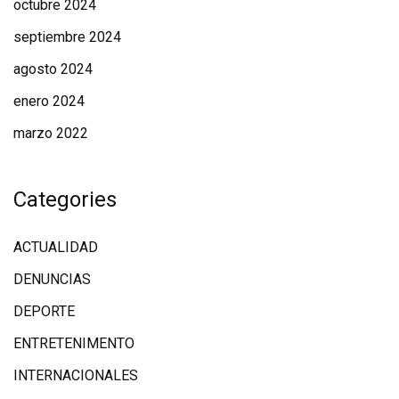
octubre 2024
septiembre 2024
agosto 2024
enero 2024
marzo 2022
Categories
ACTUALIDAD
DENUNCIAS
DEPORTE
ENTRETENIMENTO
INTERNACIONALES