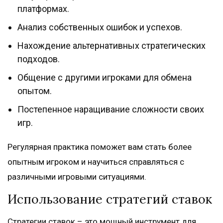
платформах.
Анализ собственных ошибок и успехов.
Нахождение альтернативных стратегических
подходов.
Общение с другими игроками для обмена
опытом.
Постепенное наращивание сложности своих
игр.
Регулярная практика поможет вам стать более
опытным игроком и научиться справляться с
различными игровыми ситуациями.
Использование стратегий ставок
Стратегии ставок – это мощный инструмент для