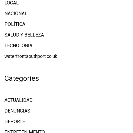
LOCAL
NACIONAL
POLÍTICA
SALUD Y BELLEZA
TECNOLOGÍA
waterfrontsouthport.co.uk
Categories
ACTUALIDAD
DENUNCIAS
DEPORTE
ENTRETENIMENTO