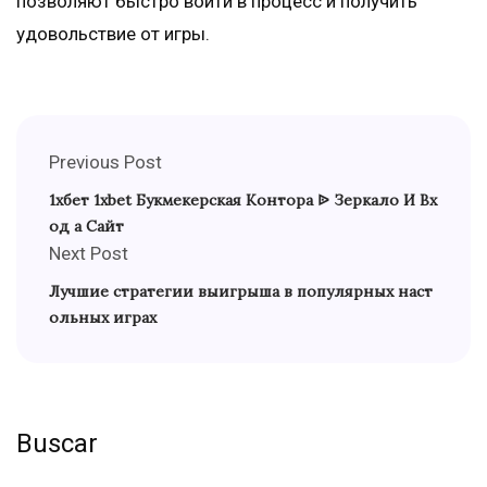
позволяют быстро войти в процесс и получить
удовольствие от игры.
Previous Post
1хбет 1xbet Букмекерская Контора ᐉ Зеркало И Вх
од а Сайт
Next Post
Лучшие стратегии выигрыша в популярных наст
ольных играх
Buscar