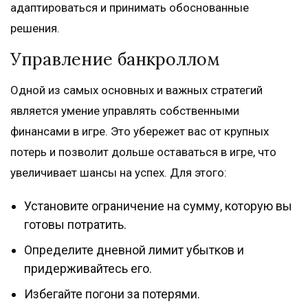
адаптироваться и принимать обоснованные
решения.
Управление банкроллом
Одной из самых основных и важных стратегий
является умение управлять собственными
финансами в игре. Это убережет вас от крупных
потерь и позволит дольше оставаться в игре, что
увеличивает шансы на успех. Для этого:
Установите ограничение на сумму, которую вы
готовы потратить.
Определите дневной лимит убытков и
придерживайтесь его.
Избегайте погони за потерями.