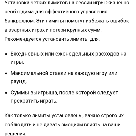
Установка четких лимитов на сессии игры жизненно
необходима для эффективного управления
банкроллом. Эти лимиты помогут избежать ошибок
в азартных играх и потери крупных сумм.
Рекомендуется установить лимиты для:
Ежедневных или еженедельных расходов на
игры.
Максимальной ставки на каждую игру или
раунд.
Суммы выигрыша, после которой следует
прекратить играть.
Как только лимиты установлены, важно строго их
соблюдать и не давать эмоциям влиять на ваши
решения.