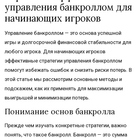
управления банкроллом для
начинающих игроков
Управление банкроллом — это основа успешной
игры и долгосрочной финансовой стабильности для
любого игрока. Для начинающих игроков
эффективные стратегии управления банкроллом
помогут избежать ошибок и снизить риски потерь. В
этой статье мы рассмотрим основные методы и
подскажем, как их применять для максимизации
выигрышей и минимизации потерь.
Понимание основ банкролла
Прежде чем изучать конкретные стратегии, важно
понять, что такое банкролл. Банкролл — это сумма