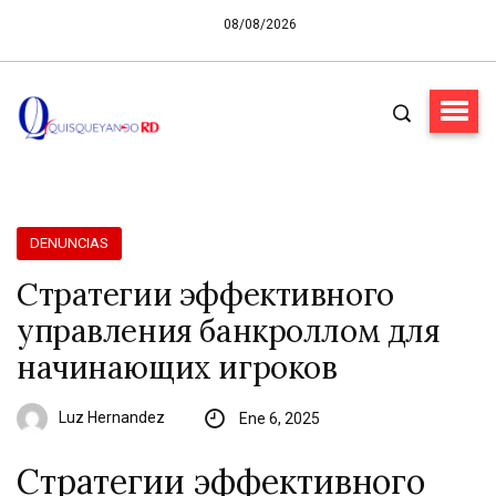
08/08/2026
DENUNCIAS
Стратегии эффективного
управления банкроллом для
начинающих игроков
Luz Hernandez
Ene 6, 2025
Стратегии эффективного