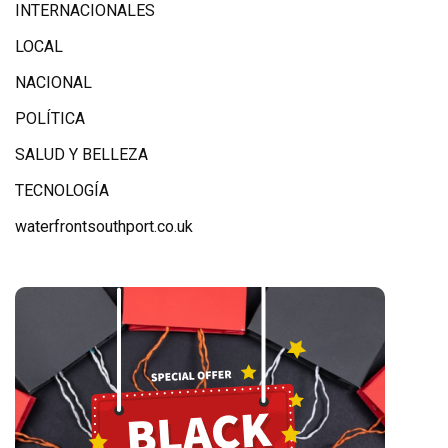
INTERNACIONALES
LOCAL
NACIONAL
POLÍTICA
SALUD Y BELLEZA
TECNOLOGÍA
waterfrontsouthport.co.uk