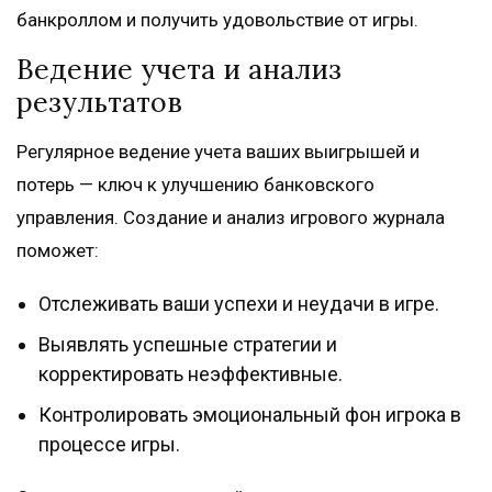
банкроллом и получить удовольствие от игры.
Ведение учета и анализ
результатов
Регулярное ведение учета ваших выигрышей и
потерь — ключ к улучшению банковского
управления. Создание и анализ игрового журнала
поможет:
Отслеживать ваши успехи и неудачи в игре.
Выявлять успешные стратегии и
корректировать неэффективные.
Контролировать эмоциональный фон игрока в
процессе игры.