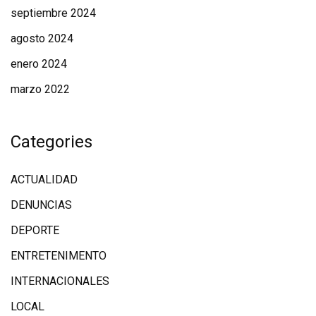
septiembre 2024
agosto 2024
enero 2024
marzo 2022
Categories
ACTUALIDAD
DENUNCIAS
DEPORTE
ENTRETENIMENTO
INTERNACIONALES
LOCAL