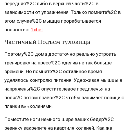
передняя%2C либо в верхней части%2C в
зависимости от упражнения. Только помните%2C в
этом случае%2C мышца прорабатывается
полностью
1xbet
.
Частичный Подъем туловища
Поэтому%2C дома достаточно реально устроить
тренировку на пресс%2C уделив не так больше
времени. Но помните%2C остальное время
уделялось контролю питания. Удерживая мышцы в
напряжены%2C опустите левое предплечья на
пол%2C потом правое%2C чтобы занимает позицию
планки в» «коленями.
Поместите ноги немного шире ваших бедер%2C
резинку закрепите на квартиля коленей. Как же