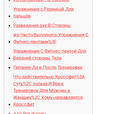
Упражнения с Резинкой Для
пальцев
Разведение рук В Стороны
же Часто Выполнять Упражнения С
Фитнес-лентами%3F
Упражнения С Фитнес-лентой Для
Верхней стороны Тела
Питание До и После Тренировки
Что действительно Кроссфит%3A
Суть%2C польза И Вред
Тренировок Для Мужчин а
Женщин%2C Кому направляется
Кроссфит
ддя Рук И плеч