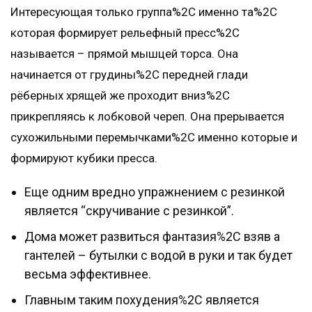
Интересующая только группа%2C именно та%2C
которая формирует рельефный пресс%2C
называется – прямой мышцей торса. Она
начинается от грудины%2C передней глади
рёберных хрящей же проходит вниз%2C
прикрепляясь к лобковой череп. Она прерывается
сухожильными перемычками%2C именно которые и
формируют кубики пресса.
Еще одним вредно упражнением с резинкой
является “скручивание с резинкой”.
Дома может развиться фантазия%2C взяв а
гантелей – бутылки с водой в руки и так будет
весьма эффективнее.
Главным таким похудения%2C является