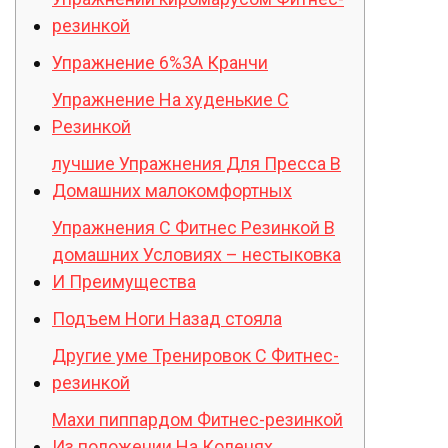
резинкой
Упражнение 6%3A Кранчи
Упражнение На худенькие С
Резинкой
лучшие Упражнения Для Пресса В
Домашних малокомфортных
Упражнения С Фитнес Резинкой В
домашних Условиях – нестыковка
И Преимущества
Подъем Ноги Назад стояла
Другие уме Тренировок С Фитнес-
резинкой
Махи пиппардом Фитнес-резинкой
Из положении На Коленях