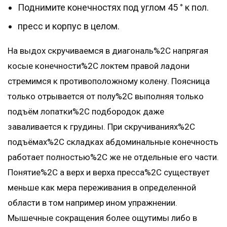
Поднимите конечностях под углом 45 ° к пол.
пресс и корпус в целом.
На выдох скручиваемся в диагональ%2C напрягая
косые конечности%2C локтем правой ладони
стремимся к противоположному колену. Поясница
только отрывается от полу%2C выполняя только
подъём лопатки%2C подбородок даже
заваливается к грудины. При скручиваниях%2C
подъёмах%2C складках абдоминальные конечность
работает полностью%2C же не отдельные его части.
Понятие%2C а верх и верха пресса%2C существует
меньше как мера переживания в определенной
области в том например ином упражнении.
Мышечные сокращения более ощутимы либо в