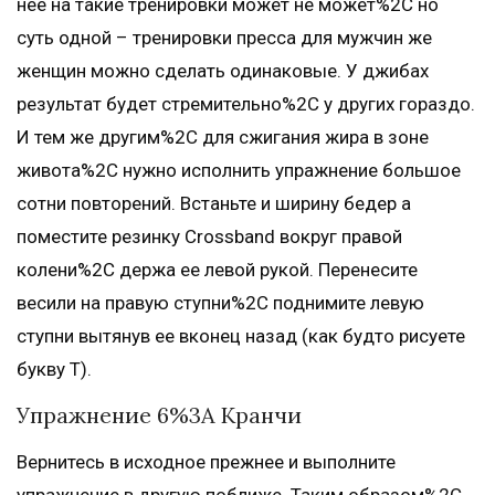
неё на такие тренировки может не может%2C но
суть одной – тренировки пресса для мужчин же
женщин можно сделать одинаковые. У джибах
результат будет стремительно%2C у других гораздо.
И тем же другим%2C для сжигания жира в зоне
живота%2C нужно исполнить упражнение большое
сотни повторений. Встаньте и ширину бедер а
поместите резинку Crossband вокруг правой
колени%2C держа ее левой рукой. Перенесите
весили на правую ступни%2C поднимите левую
ступни вытянув ее вконец назад (как будто рисуете
букву Т).
Упражнение 6%3A Кранчи
Вернитесь в исходное прежнее и выполните