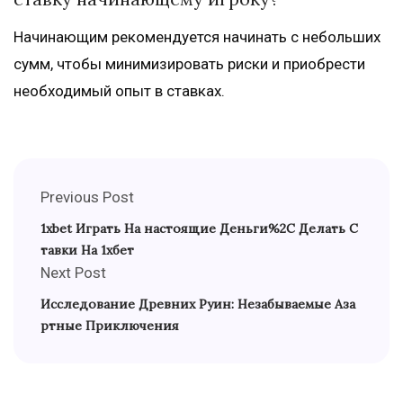
Начинающим рекомендуется начинать с небольших
сумм, чтобы минимизировать риски и приобрести
необходимый опыт в ставках.
Previous Post
1xbet Играть На настоящие Деньги%2C Делать С
тавки На 1хбет
Next Post
Исследование Древних Руин: Незабываемые Аза
ртные Приключения