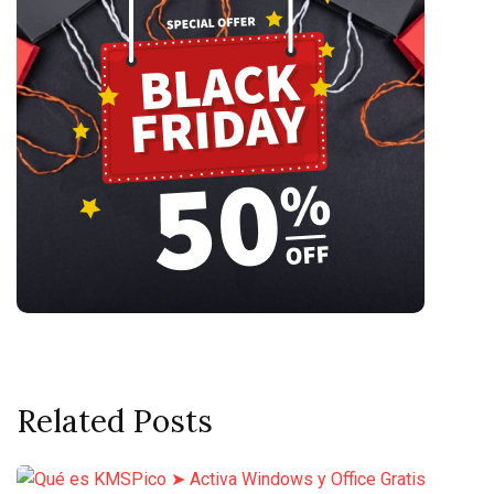
Related Posts