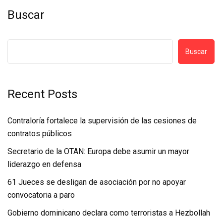
Buscar
Buscar
Recent Posts
Contraloría fortalece la supervisión de las cesiones de
contratos públicos
Secretario de la OTAN: Europa debe asumir un mayor
liderazgo en defensa
61 Jueces se desligan de asociación por no apoyar
convocatoria a paro
Gobierno dominicano declara como terroristas a Hezbollah