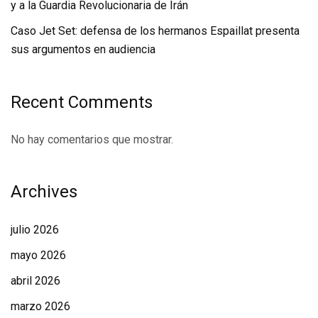
y a la Guardia Revolucionaria de Irán
Caso Jet Set: defensa de los hermanos Espaillat presenta
sus argumentos en audiencia
Recent Comments
No hay comentarios que mostrar.
Archives
julio 2026
mayo 2026
abril 2026
marzo 2026