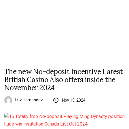
The new No-deposit Incentive Latest
British Casino Also offers inside the
November 2024
Luz Hernandez
Nov 15, 2024