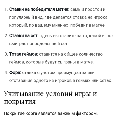
Ставки на победителя матча:
самый простой и
популярный вид, где делается ставка на игрока,
который, по вашему мнению, победит в матче.
Ставки на сет:
здесь вы ставите на то, какой игрок
выиграет определенный сет.
Тотал геймов:
ставится на общее количество
геймов, которые будут сыграны в матче.
Фора:
ставка с учетом преимущества или
отставания одного из игроков в геймах или сетах.
Учитывание условий игры и
покрытия
Покрытие корта является важным фактором,