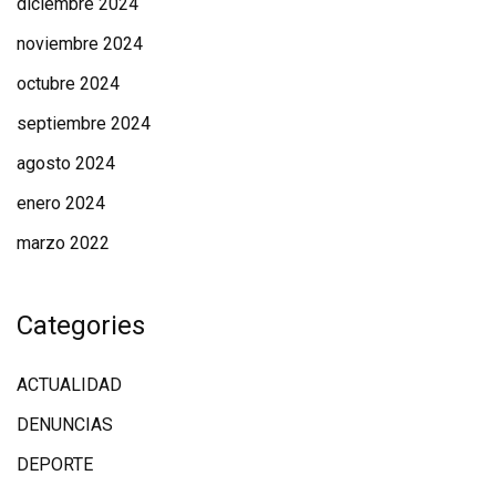
diciembre 2024
noviembre 2024
octubre 2024
septiembre 2024
agosto 2024
enero 2024
marzo 2022
Categories
ACTUALIDAD
DENUNCIAS
DEPORTE