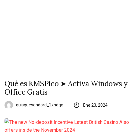
Qué es KMSPico ➤ Activa Windows y
Office Gratis
quisqueyandord_2xhdqx
Ene 23, 2024