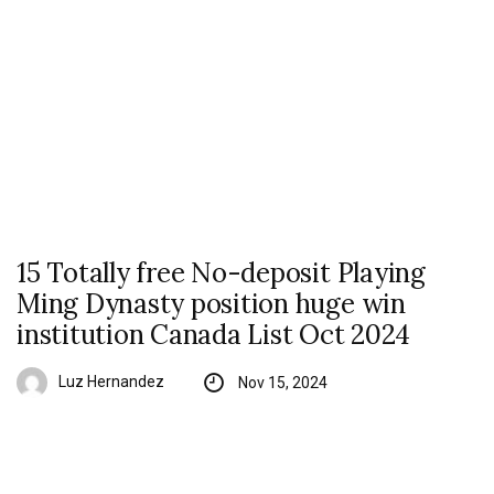
15 Totally free No-deposit Playing
Ming Dynasty position huge win
institution Canada List Oct 2024
Luz Hernandez
Nov 15, 2024