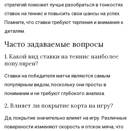
стратегий поможет лучше разобраться в тонкостях
ставок на теннис и повысить свои шансы на успех.
Помните, что ставки требуют терпения и внимания к
деталям.
Часто задаваемые вопросы
1. Какой вид ставки на теннис наиболее
популярен?
Ставки на победителя матча являются самым
популярным видом, поскольку они просты в
понимании и не требуют глубокого анализа.
2. Влияет ли покрытие корта на игру?
Да, покрытие значительно влияет на игру. Различные
поверхности изменяют скорость и отскок мяча, что