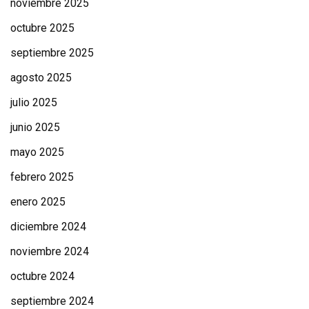
noviembre 2025
octubre 2025
septiembre 2025
agosto 2025
julio 2025
junio 2025
mayo 2025
febrero 2025
enero 2025
diciembre 2024
noviembre 2024
octubre 2024
septiembre 2024