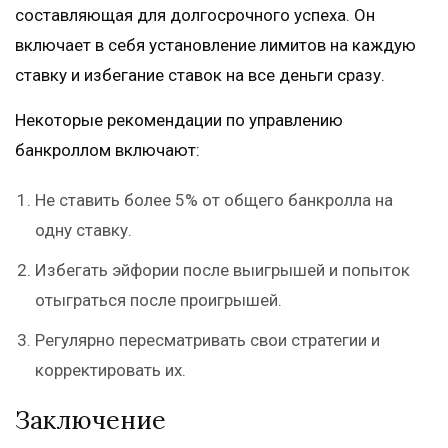
составляющая для долгосрочного успеха. Он
включает в себя установление лимитов на каждую
ставку и избегание ставок на все деньги сразу.
Некоторые рекомендации по управлению
банкроллом включают:
Не ставить более 5% от общего банкролла на
одну ставку.
Избегать эйфории после выигрышей и попыток
отыграться после проигрышей.
Регулярно пересматривать свои стратегии и
корректировать их.
Заключение