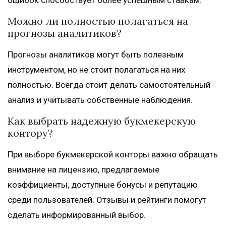
ошибок способствует более успешным ставкам.
Можно ли полностью полагаться на
прогнозы аналитиков?
Прогнозы аналитиков могут быть полезным
инструментом, но не стоит полагаться на них
полностью. Всегда стоит делать самостоятельный
анализ и учитывать собственные наблюдения.
Как выбрать надежную букмекерскую
контору?
При выборе букмекерской конторы важно обращать
внимание на лицензию, предлагаемые
коэффициенты, доступные бонусы и репутацию
среди пользователей. Отзывы и рейтинги помогут
сделать информированный выбор.