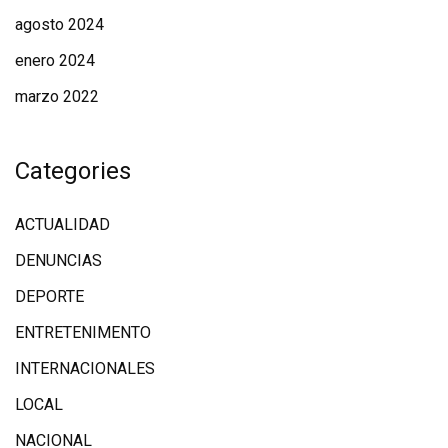
agosto 2024
enero 2024
marzo 2022
Categories
ACTUALIDAD
DENUNCIAS
DEPORTE
ENTRETENIMENTO
INTERNACIONALES
LOCAL
NACIONAL