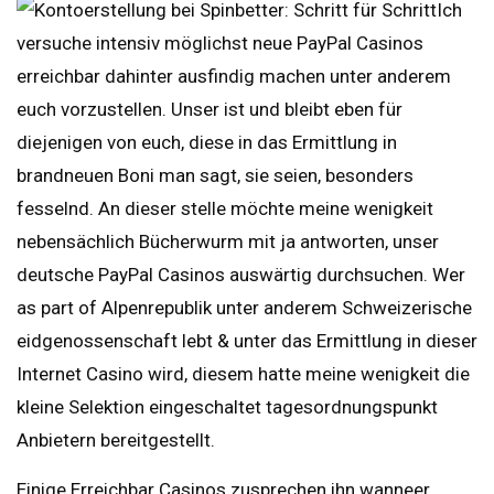
Ich
versuche intensiv möglichst neue PayPal Casinos
erreichbar dahinter ausfindig machen unter anderem
euch vorzustellen. Unser ist und bleibt eben für
diejenigen von euch, diese in das Ermittlung in
brandneuen Boni man sagt, sie seien, besonders
fesselnd. An dieser stelle möchte meine wenigkeit
nebensächlich Bücherwurm mit ja antworten, unser
deutsche PayPal Casinos auswärtig durchsuchen. Wer
as part of Alpenrepublik unter anderem Schweizerische
eidgenossenschaft lebt & unter das Ermittlung in dieser
Internet Casino wird, diesem hatte meine wenigkeit die
kleine Selektion eingeschaltet tagesordnungspunkt
Anbietern bereitgestellt.
Einige Erreichbar Casinos zusprechen ihn wanneer