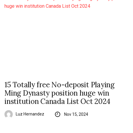
15 Totally free No-deposit Playing
Ming Dynasty position huge win
institution Canada List Oct 2024
Luz Hernandez
Nov 15, 2024