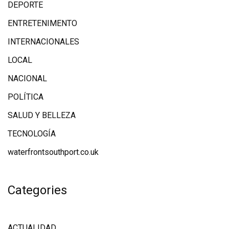
DEPORTE
ENTRETENIMENTO
INTERNACIONALES
LOCAL
NACIONAL
POLÍTICA
SALUD Y BELLEZA
TECNOLOGÍA
waterfrontsouthport.co.uk
Categories
ACTUALIDAD