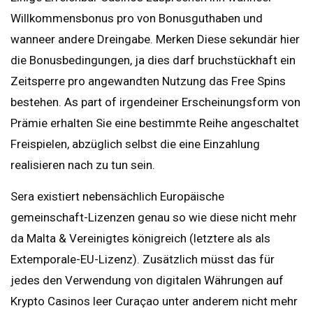
Willkommensbonus pro von Bonusguthaben und
wanneer andere Dreingabe. Merken Diese sekundär hier
die Bonusbedingungen, ja dies darf bruchstückhaft ein
Zeitsperre pro angewandten Nutzung das Free Spins
bestehen. As part of irgendeiner Erscheinungsform von
Prämie erhalten Sie eine bestimmte Reihe angeschaltet
Freispielen, abzüglich selbst die eine Einzahlung
realisieren nach zu tun sein.
Sera existiert nebensächlich Europäische
gemeinschaft-Lizenzen genau so wie diese nicht mehr
da Malta & Vereinigtes königreich (letztere als als
Extemporale-EU-Lizenz). Zusätzlich müsst das für
jedes den Verwendung von digitalen Währungen auf
Krypto Casinos leer Curaçao unter anderem nicht mehr