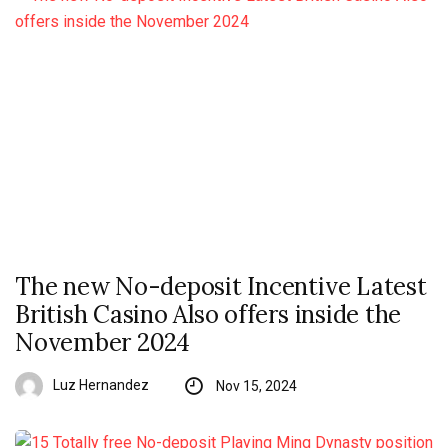
The new No-deposit Incentive Latest
British Casino Also offers inside the
November 2024
Luz Hernandez
Nov 15, 2024