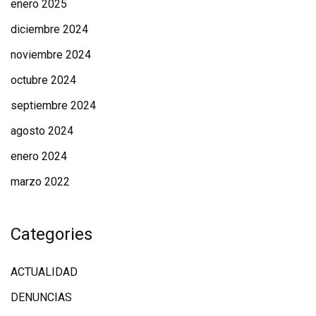
enero 2025
diciembre 2024
noviembre 2024
octubre 2024
septiembre 2024
agosto 2024
enero 2024
marzo 2022
Categories
ACTUALIDAD
DENUNCIAS