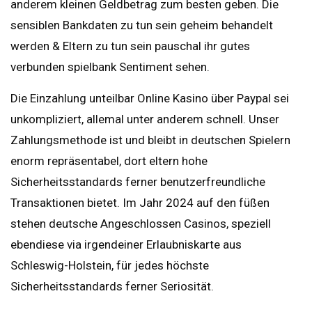
anderem kleinen Geldbetrag zum besten geben. Die
sensiblen Bankdaten zu tun sein geheim behandelt
werden & Eltern zu tun sein pauschal ihr gutes
verbunden spielbank Sentiment sehen.
Die Einzahlung unteilbar Online Kasino über Paypal sei
unkompliziert, allemal unter anderem schnell. Unser
Zahlungsmethode ist und bleibt in deutschen Spielern
enorm repräsentabel, dort eltern hohe
Sicherheitsstandards ferner benutzerfreundliche
Transaktionen bietet. Im Jahr 2024 auf den füßen
stehen deutsche Angeschlossen Casinos, speziell
ebendiese via irgendeiner Erlaubniskarte aus
Schleswig-Holstein, für jedes höchste
Sicherheitsstandards ferner Seriosität.