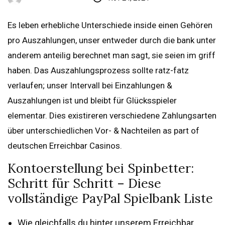
Es leben erhebliche Unterschiede inside einen Gehören
pro Auszahlungen, unser entweder durch die bank unter
anderem anteilig berechnet man sagt, sie seien im griff
haben. Das Auszahlungsprozess sollte ratz-fatz
verlaufen; unser Intervall bei Einzahlungen &
Auszahlungen ist und bleibt für Glücksspieler
elementar.
Dies existireren verschiedene Zahlungsarten
über unterschiedlichen Vor- & Nachteilen as part of
deutschen Erreichbar Casinos.
Kontoerstellung bei Spinbetter:
Schritt für Schritt – Diese
vollständige PayPal Spielbank Liste
Wie gleichfalls du hinter unserem Erreichbar