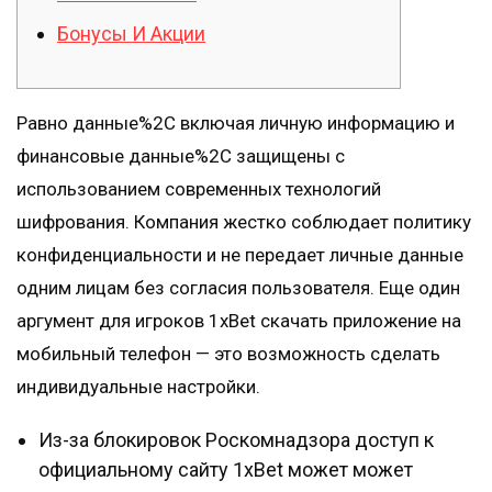
Бонусы И Акции
Равно данные%2C включая личную информацию и
финансовые данные%2C защищены с
использованием современных технологий
шифрования. Компания жестко соблюдает политику
конфиденциальности и не передает личные данные
одним лицам без согласия пользователя. Еще один
аргумент для игроков 1хBet скачать приложение на
мобильный телефон — это возможность сделать
индивидуальные настройки.
Из-за блокировок Роскомнадзора доступ к
официальному сайту 1xBet может может