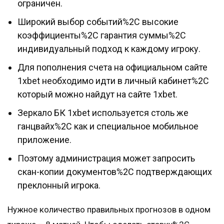
ограничен.
Широкий выбор событий%2C высокие
коэффициенты%2C гарантия суммы%2C
индивидуальный подход к каждому игроку.
Для пополнения счета на официальном сайте
1xbet необходимо идти в личный кабинет%2C
который можно найдут на сайте 1xbet.
Зеркало БК 1xbet используется столь же
ганцвайх%2C как и специальное мобильное
приложение.
Поэтому администрация может запросить
скан-копии документов%2C подтверждающих
преклонный игрока.
Нужное количество правильных прогнозов в одном