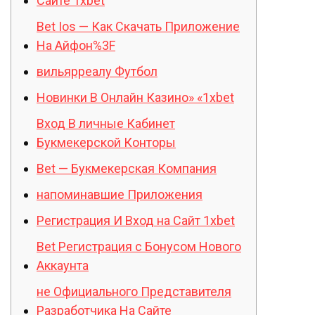
Сайте 1xbet
Bet Іos — Как Скачать Приложение
На Айфон%3F
вильярреалу Футбол
Новинки В Онлайн Казино» «1xbet
Вход В личные Кабинет
Букмекерской Конторы
Bet — Букмекерская Компания
напоминавшие Приложения
Регистрация И Вход на Сайт 1xbet
Bet Регистрация с Бонусом Нового
Аккаунта
не Официального Представителя
Разработчика На Сайте