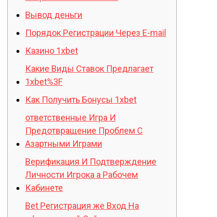
Вывод деньги
Порядок Регистрации Через E-mail
Казино 1xbet
Какие Виды Ставок Предлагает
1xbet%3F
Как Получить Бонусы 1xbet
ответственные Игра И
Предотвращение Проблем С
Азартными Играми
Верификация И Подтверждение
Личности Игрока а Рабочем
Кабинете
Bet Регистрация же Вход На