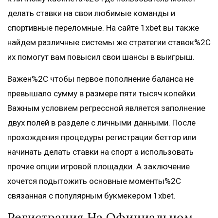
делать ставки на свои любимые команды и
спортивные переломные. На сайте 1xbet вы также
найдем различные системы же стратегии ставок%2C
их помогут вам повысил свои шансы в выигрыш.
Важен%2C чтобы первое пополнение баланса не
превышало сумму в размере пяти тысяч копейки.
Важным условием регрессной является заполнение
двух полей в разделе с личными данными. После
прохождения процедуры регистрации беттор или
начинать делать ставки на спорт а использовать
прочие опции игровой площадки. А заключение
хочется подытожить основные моменты%2C
связанная с популярным букмекером 1xbet.
Регистрация На Официальном