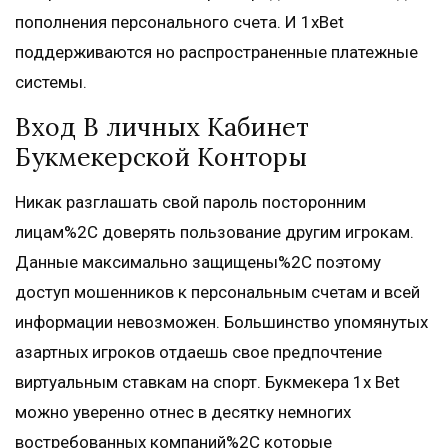
пополнения персонального счета. И 1xBet
поддерживаются но распространенные платежные
системы.
Вход В личных Кабинет
Букмекерской Конторы
Никак разглашать свой пароль посторонним
лицам%2C доверять пользование другим игрокам.
Данные максимально защищены%2C поэтому
доступ мошенников к персональным счетам и всей
информации невозможен. Большинство упомянутых
азартных игроков отдаешь свое предпочтение
виртуальным ставкам на спорт. Букмекера 1х Bet
можно уверенно отнес в десятку немногих
востребованных компаний%2C которые