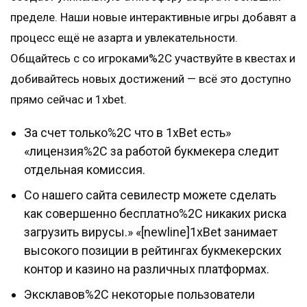
пределе. Наши новые интерактивные игры добавят а
процесс ещё не азарта и увлекательности.
Общайтесь с со игроками%2C участвуйте в квестах и
добивайтесь новых достижений — всё это доступно
прямо сейчас и 1xbet.
За счет только%2C что в 1xBet есть»
«лицензия%2C за работой букмекера следит
отдельная комиссия.
Со нашего сайта севилестр можете сделать
как совершенно бесплатно%2C никаких риска
загрузить вирусы.» «[newline]1xBet занимает
высокого позиции в рейтингах букмекерских
контор и казино на различных платформах.
Эксклавов%2C некоторые пользователи