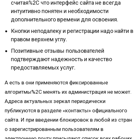
считая%2C что интерфейс сайта не всегда
интуитивно понятен и необходимости
дополнительного времени для освоения.
Кнопки неподалеку и регистрации надо найти в
правом верхнем углу.
Позитивные отзывы пользователей
подтверждают надежность и качество
предоставляемых услуг.
А есть в они применяются фиксированные
алгоритмы%2C менять их администрация не может.
Адреса актуальных зеркал периодически
публикуются в разделе «контакты» официального
сайта. И при введении блокировок в любой из стран
о зарегистрированным пользователям в
электронную почту присылают список всех рабочих