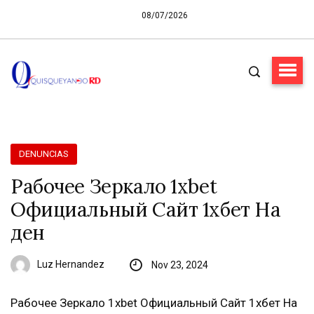
08/07/2026
DENUNCIAS
Рабочее Зеркало 1xbet
Официальный Сайт 1хбет На
ден
Luz Hernandez
Nov 23, 2024
Рабочее Зеркало 1xbet Официальный Сайт 1хбет На